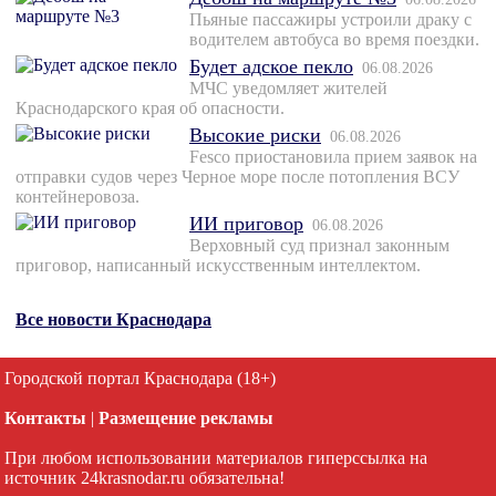
Пьяные пассажиры устроили драку с
водителем автобуса во время поездки.
Будет адское пекло
06.08.2026
МЧС уведомляет жителей
Краснодарского края об опасности.
Высокие риски
06.08.2026
Fesco приостановила прием заявок на
отправки судов через Черное море после потопления ВСУ
контейнеровоза.
ИИ приговор
06.08.2026
Верховный суд признал законным
приговор, написанный искусственным интеллектом.
Все новости Краснодара
Городской портал Краснодара (18+)
Контакты
|
Размещение рекламы
При любом использовании материалов гиперссылка на
источник 24krasnodar.ru обязательна!