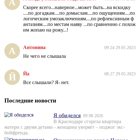
А
Скорее всего...наверное...может быть...на вскидку
....по догадкам....по домыслам....по ощущениям....по
логическим умозаключениям....по рефлексивным ф
антазиям....по местам наяву ...по сравнению с похож
им жопаю на рожу...!
Антонина
09:24 29.05.2023
А
Не чего не слышала
Йа
08:27 29.05.2023
Й
Все слышали? Я- нет.
Последние новости
Я обиделся
09.08.2026
В Краснодаре сгорела квартира
матери с двумя детьми - женщина уверяет – поджог экс-
бойфренда.