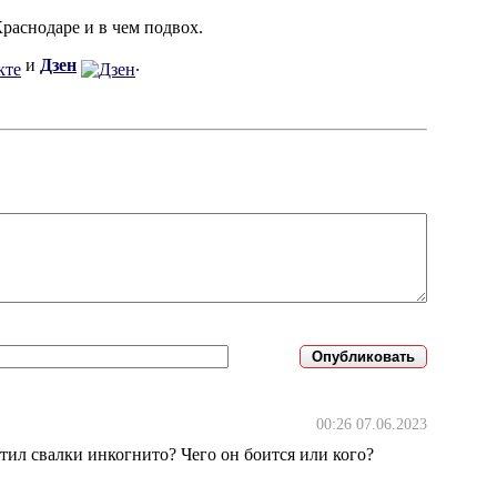
раснодаре и в чем подвох.
и
Дзен
.
00:26 07.06.2023
етил свалки инкогнито? Чего он боится или кого?