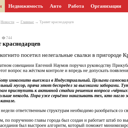
и
Недвижимость
Авто
Работа
Организации
→
→
Новости
Главные
→ Травят краснодарцев
23
744
т краснодарцев
когнито посетил нелегальные свалки в пригороде К
атном совещании Евгений Наумов поручил руководству Прикубан
этот вопрос на жёстком контроле и впредь не допускать появлен
боту инкогнито выезжал в Индустриальный. Целыми самосвал
льный мусор, пряча этот беспредел за высокими заборами. 
ам приступить к активной стадии решения вопроса «чёрных 
льше некогда. Пора уже серьёзно наказывать тех, кто нагло з
-канале.
 недели ответственным структурам необходимо разобраться со с
, по поручению главы города был создан и работает штаб по 
заседания был выстроен алгоритм, который поможет минимизиро