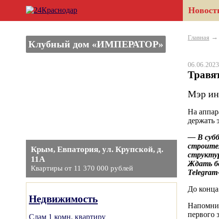
Новост
Главная
Клубный дом «ИМПЕРАТОР»
06.06.20
Травя
Мэр ин
На аппар
держать 
— В суб
строите
Крым, Евпатория, ул. Крупской, д.
структур
11А
Ждать бо
Квартиры от 11 370 000 рублей
Telegram
До конца
Недвижимость
Напомним
первого 
Сдам 1 комн. квартиру