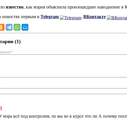
ало
известно
, как мэрия объяснила произошедшее наводнение в К
о новостях первым в
Telegram
,
ВКонтакте
арии (1)
бщение*
*
Д
У мэра всё под контролем..чо вы не в курсе что ли А почему пос