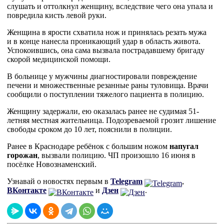
слушать и оттолкнул женщину, вследствие чего она упала и
повредила кисть левой руки.
Женщина в ярости схватила нож и принялась резать мужа
и в конце нанесла проникающий удар в область живота.
Успокоившись, она сама вызвала пострадавшему бригаду
скорой медицинской помощи.
В больнице у мужчины диагностировали повреждение
печени и множественные резанные раны туловища. Врачи
сообщили о поступлении тяжелого пациента в полицию.
Женщину задержали, ею оказалась ранее не судимая 51-
летняя местная жительница. Подозреваемой грозит лишение
свободы сроком до 10 лет, пояснили в полиции.
Ранее в Краснодаре ребёнок с большим ножом
напугал
горожан
, вызвали полицию. ЧП произошло 16 июня в
посёлке Новознаменский.
Узнавай о новостях первым в
Telegram
,
ВКонтакте
и
Дзен
.