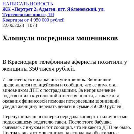
НАПИСАТЬ НОВОСТЬ
ЖК «Портрет 2»
Адыгея, пгт. Яблоновский, ул.
Тургеневское шоссе, 1П
Квартиры от 4 950 000 рублей
22.06.2023
1073
Хлопнули посредника мошенников
В Краснодаре телефонные аферисты похитили у
женщины 350 тысяч рублей.
71-летней краснодарке поступил звонок. Звонивший
представился полицейским и сообщил, что ее внук стал
виновником ДТП с пострадавшими. За непривлечение
родственника к уголовной ответственности, а также для
оказания финансовой помощи потерпевшим звонивший
убедил женщину передать деньги в сумме 350.000 рублей.
Перепуганная пенсионерка передала конверт с наличностью
подъехавшему водителю такси. После этого бабушка
связалась с внуком и тот сообщил, что никакого ДТП не было.
Пострадавшая от мошенников краснодарка обратилась с