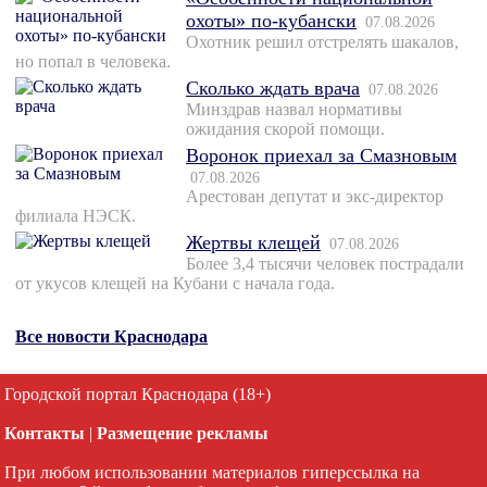
охоты» по-кубански
07.08.2026
Охотник решил отстрелять шакалов,
но попал в человека.
Сколько ждать врача
07.08.2026
Минздрав назвал нормативы
ожидания скорой помощи.
Воронок приехал за Смазновым
07.08.2026
Арестован депутат и экс-директор
филиала НЭСК.
Жертвы клещей
07.08.2026
Более 3,4 тысячи человек пострадали
от укусов клещей на Кубани с начала года.
Все новости Краснодара
Городской портал Краснодара (18+)
Контакты
|
Размещение рекламы
При любом использовании материалов гиперссылка на