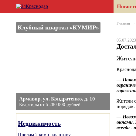
Новост
Главная
Клубный квартал «КУМИР»
05.07.20
Доста
Жители
Краснода
— Почем
ограниче
горожан
Армавир, ул. Кондратенко, д. 10
Жители о
Квартиры от 5 280 000 рублей
порядок.
— Невоз
окнами. 
Недвижимость
всегда -
Продам 2 комн. квартиру