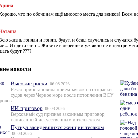
Арина
Хорошо, что по обочинам ещё мнооого места для венков! Всем н
Наташа
Всю жизнь гоняли и гонять будут. и беды случались и случатся б
ми... Ит дети спят... Живите в деревне и уж явно не в центре м
шать будут ????
ние новости
Высокие риски
06.08.2026
Fesco приостановила прием заявок на отправки
судов через Черное море после потопления ВСУ
ровоза.
ИИ приговор
06.08.2026
Верховный суд признал законным приговор,
написанный искусственным интеллектом.
Пугнул засидевшихся женщин тесаком
06.08.2026