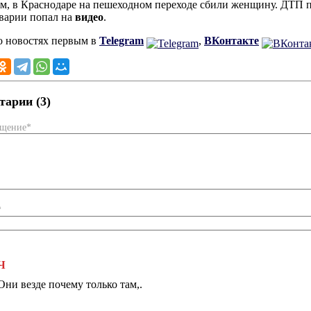
, в Краснодаре на пешеходном переходе сбили женщину. ДТП пр
варии попал на
видео
.
о новостях первым в
Telegram
,
ВКонтакте
арии (3)
бщение*
*
Ч
Они везде почему только там,.