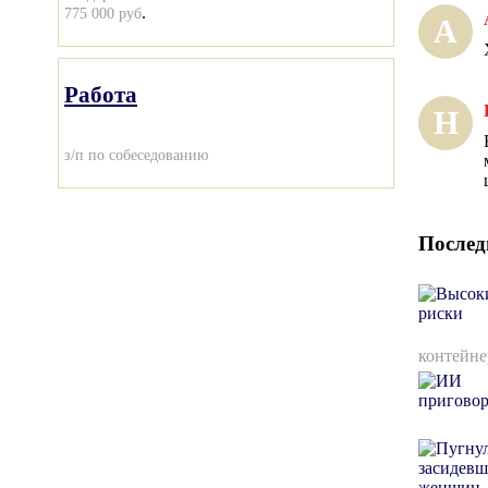
.
775 000 руб
А
Работа
Н
з/п по собеседованию
Послед
контейне