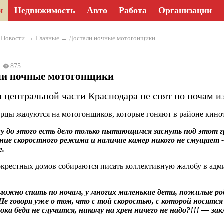
и
Недвижимость
Авто
Работа
Организации
→
→
Новости
Главные
→ Достали ночные мотогонщики
23
875
ли ночные мотогонщики
 центральной части Краснодара не спят по ночам и
рцы жалуются на мотогонщиков, которые гоняют в районе кино
у до этого есть дело только пытающимся заснуть под этот 
ние скоростного режима и наличие камер никого не смущает
е.
крестных домов собираются писать коллективную жалобу в адм
можно спать по ночам, у многих маленькие дети, пожилые р
Не говоря уже о том, что с той скоростью, с которой носятся 
 пока беда не случится, никому на хрен ничего не надо?!!! — з