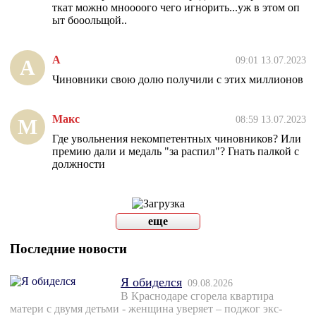
ткат можно мноооого чего игнорить...уж в этом оп
ыт бооольщой..
А
09:01 13.07.2023
А
Чиновники свою долю получили с этих миллионов
Макс
08:59 13.07.2023
М
Где увольнения некомпетентных чиновников? Или
премию дали и медаль "за распил"? Гнать палкой с
должности
еще
Последние новости
Я обиделся
09.08.2026
В Краснодаре сгорела квартира
матери с двумя детьми - женщина уверяет – поджог экс-