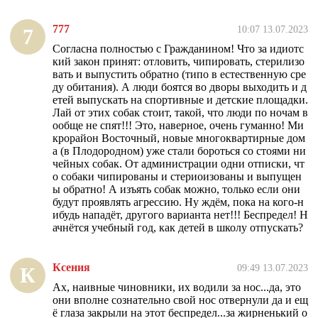
777
10:07 13.07.2023
7
Согласна полностью с Гражданином! Что за идиотс
кий закон принят: отловить, чипировать, стерилизо
вать и выпустить обратно (типо в естественную сре
ду обитания). А люди боятся во дворы выходить и д
етей выпускать на спортивные и детские площадки.
Лай от этих собак стоит, такой, что люди по ночам в
ообще не спят!!! Это, наверное, очень гуманно! Ми
крорайон Восточный, новые многоквартирные дом
а (в Плодородном) уже стали бороться со стоями ни
чейных собак. От администрации одни отписки, чт
о собаки чипированы и стериоизованы и выпущен
ы обратно! А изъять собак можно, только если они
будут проявлять агрессию. Ну ждём, пока на кого-н
ибудь нападёт, другого варианта нет!!! Беспредел! Н
ачнётся учебный год, как детей в школу отпускать?
Ксения
09:49 13.07.2023
К
Ах, наивные чиновники, их водили за нос...да, это
они вполне сознательно свой нос отвернули да и ещ
ё глаза закрыли на этот беспредел...за жирненький о