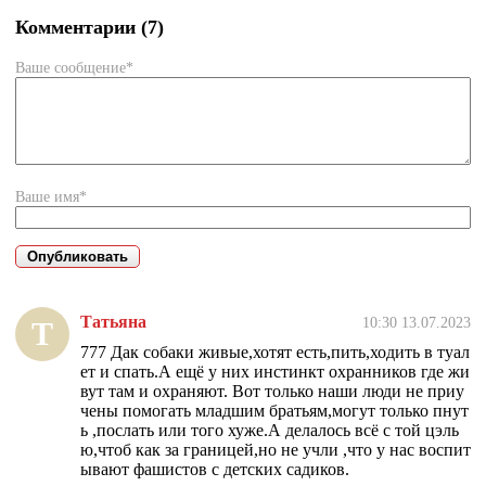
Комментарии (7)
Ваше сообщение*
Ваше имя*
Татьяна
10:30 13.07.2023
Т
777 Дак собаки живые,хотят есть,пить,ходить в туал
ет и спать.А ещё у них инстинкт охранников где жи
вут там и охраняют. Вот только наши люди не приу
чены помогать младшим братьям,могут только пнут
ь ,послать или того хуже.А делалось всё с той цэль
ю,чтоб как за границей,но не учли ,что у нас воспит
ывают фашистов с детских садиков.