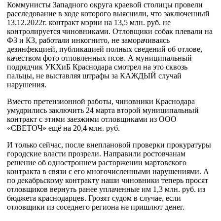
Коммунисты Западного округа краевой столицы провели
расследование в ходе которого выяснили, что заключенный
13.12.2022г. контракт мэрии на 13,5 млн. руб. не
контролируется чиновниками. Отловщики собак плевали на
ФЗ и КЗ, работали инкогнито, не заморачиваясь
дезинфекцией, публикацией полных сведений об отлове,
качеством фото отловленных псов. А муниципальный
подрядчик УКХиБ Краснодара смотрел на это сквозь
пальцы, не выставляя штрафы за КАЖДЫЙ случай
нарушения.
Вместо претензионной работы, чиновники Краснодара
умудрились заключить 24 марта второй муниципальный
контракт с этими заезжими отловщиками из ООО
«СВЕТОЧ» ещё на 20,4 млн. руб.
И только сейчас, после внеплановой проверки прокуратуры
городские власти прозрели. Направили ростовчанам
решение об одностроннем расторжении мартовского
контракта в связи с его многочисленными нарушениями. А
по декабрьскому контракту наши чиновники теперь просят
отловщиков вернуть ранее уплаченные им 1,3 млн. руб. из
бюджета краснодарцев. Грозят судом в случае, если
отловщики из соседнего региона не пришлют денег.