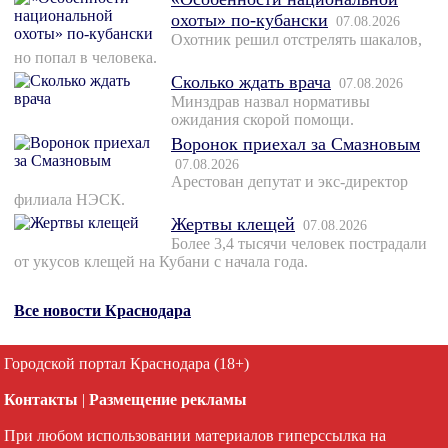
охоты» по-кубански
07.08.2026
Охотник решил отстрелять шакалов,
но попал в человека.
Сколько ждать врача
07.08.2026
Минздрав назвал нормативы
ожидания скорой помощи.
Воронок приехал за Смазновым
07.08.2026
Арестован депутат и экс-директор
филиала НЭСК.
Жертвы клещей
07.08.2026
Более 3,4 тысячи человек пострадали
от укусов клещей на Кубани с начала года.
Все новости Краснодара
Городской портал Краснодара (18+)
Контакты
|
Размещение рекламы
При любом использовании материалов гиперссылка на