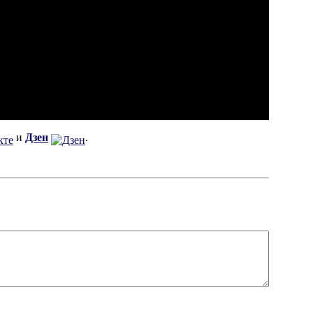
и
Дзен
.