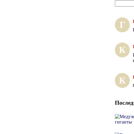
Г
К
К
Послед