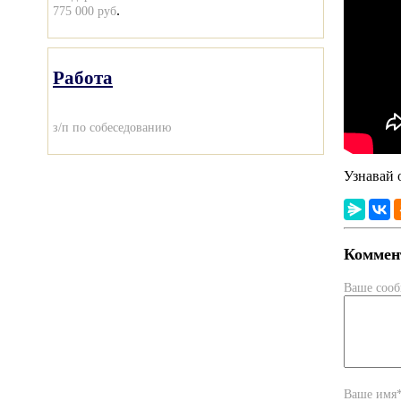
.
775 000 руб
Работа
з/п по собеседованию
Узнавай 
Коммент
Ваше соо
Ваше имя