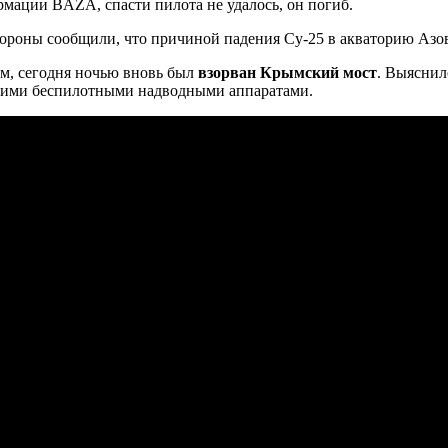
мации BAZA, спасти пилота не удалось, он погиб.
роны сообщили, что причиной падения Су-25 в акваторию Азовс
, сегодня ночью вновь был
взорван Крымский мост
. Выяснил
кими беспилотными надводными аппаратами.