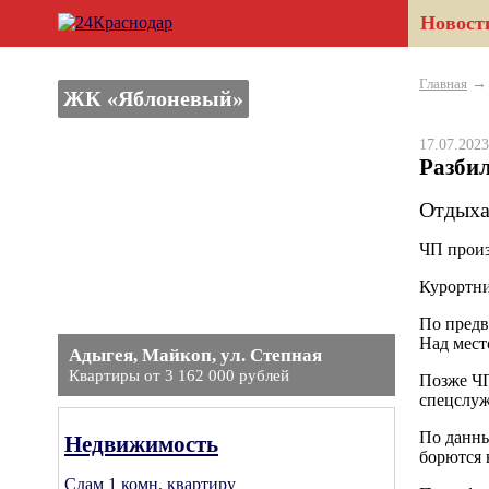
Новост
Главная
ЖК «Яблоневый»
17.07.20
Разбил
Отдыха
ЧП произ
Курортн
По предв
Над мест
Адыгея, Майкоп, ул. Степная
Квартиры от 3 162 000 рублей
Позже ЧП
спецслуж
По данны
Недвижимость
борются 
Сдам 1 комн. квартиру