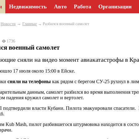
и
Недвижимость
Авто
Работа
Организации
→
→
Новости
Главные
→ Разбился военный самолет
23
1736
ся военный самолет
ющие сняли на видео момент авиакатастрофы в Кра
ошло 17 июля около 15:00 в Ейске.
ики
сняли на телефоны
как рядом с берегом СУ-25 рухнул в лим
арительным данным, самолет разбился во время выполнения трен
ом падения кружил самолет и вертолет.
 подтвердили власти Кубани. Пилота эвакуировали спасатели.
б.
м Kub Mash, пилот разбившегося штурмовика находится в состо
врачи.