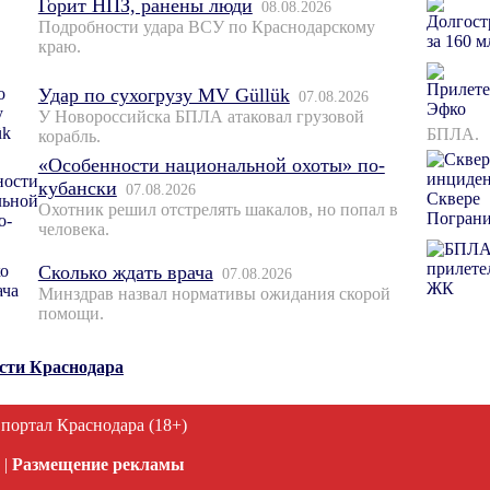
Горит НПЗ, ранены люди
08.08.2026
Подробности удара ВСУ по Краснодарскому
краю.
Удар по сухогрузу MV Güllük
07.08.2026
У Новороссийска БПЛА атаковал грузовой
БПЛА.
корабль.
«Особенности национальной охоты» по-
кубански
07.08.2026
Охотник решил отстрелять шакалов, но попал в
человека.
Сколько ждать врача
07.08.2026
Минздрав назвал нормативы ожидания скорой
помощи.
ости Краснодара
 портал Краснодара (18+)
|
Размещение рекламы