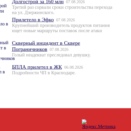
Долгострой за 160 млн
07.08.2026
Третий раз сорвали сроки строительства перехода
на ул. Дзержинского.
Прилетело в Эфко
07.08.2026
Крупнейший производитель продуктов питания
ищет новые маршруты поставок после атаки
Скверный инцидент в Сквере
Пограничников
07.08.2026
Голый неадекват преследовал девушку.
БПЛА прилетел в ЖК
06.08.2026
Подробности ЧП в Краснодаре.