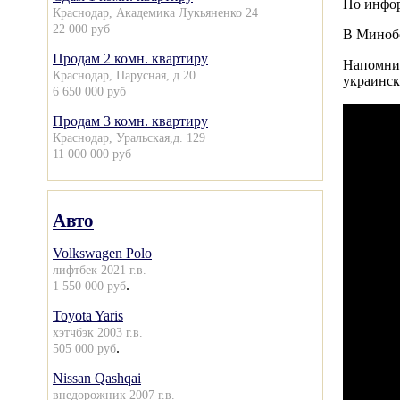
По инфор
Краснодар, Академика Лукьяненко 24
22 000 руб
В Минобо
Продам 2 комн. квартиру
Напомним
Краснодар, Парусная, д.20
украинс
6 650 000 руб
Продам 3 комн. квартиру
Краснодар, Уральская,д. 129
11 000 000 руб
Авто
Volkswagen Polo
лифтбек 2021 г.в.
.
1 550 000 руб
Toyota Yaris
хэтчбэк 2003 г.в.
.
505 000 руб
Nissan Qashqai
внедорожник 2007 г.в.