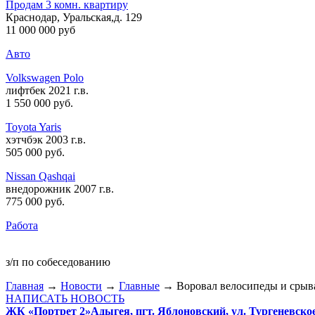
Продам 3 комн. квартиру
Краснодар, Уральская,д. 129
11 000 000 руб
Авто
Volkswagen Polo
лифтбек 2021 г.в.
1 550 000 руб
.
Toyota Yaris
хэтчбэк 2003 г.в.
505 000 руб
.
Nissan Qashqai
внедорожник 2007 г.в.
775 000 руб
.
Работа
з/п по собеседованию
Главная
→
Новости
→
Главные
→ Воровал велосипеды и срыв
НАПИСАТЬ НОВОСТЬ
ЖК «Портрет 2»
Адыгея, пгт. Яблоновский, ул. Тургеневско