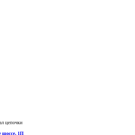
ал цепочки
е шоссе, 1П