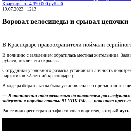
Квартиры от 4 950 000 рублей
19.07.2023
1213
Воровал велосипеды и срывал цепочки
В Краснодаре правоохранители поймали серийного
В полицию с заявлением обратилась местная жительница. Заявит
рублей, после чего скрылся.
Сотрудники уголовного розыска установили личность подозрева
наркотиков 32-летний краснодарец
В ходе разбирательства была установлена его причастность е
— В отношении подозреваемого дознавателем расследуются
задержан в порядке статьи 91 УПК РФ, — поясняет пресс-с
Ранее видеорегистратор зафиксировал водителя, который
чуть 