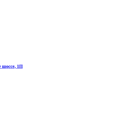
е шоссе, 1П