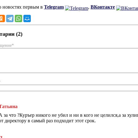
о новостях первым в
Telegram
,
ВКонтакте
арии (2)
бщение*
*
Татьяна
А за что ?Куръер никого не убил и ни в кого не целился,а за хул
от директору в самый раз подходит этот срок.
Л