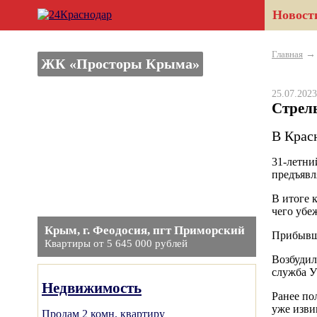
Новост
Главная
ЖК «Просторы Крыма»
25.07.20
Стрел
В Красн
31-летни
предъявл
В итоге 
чего убе
Крым, г. Феодосия, пгт Приморский
Прибывши
Квартиры от 5 645 000 рублей
Возбудил
служба У
Недвижимость
Ранее по
уже изви
Продам 2 комн. квартиру