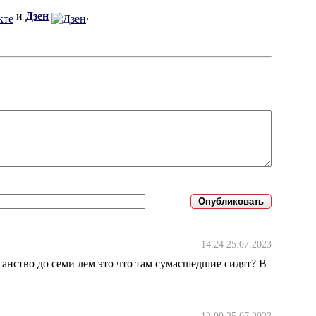
и
Дзен
.
14:24 25.07.2023
иганство до семи лем это что там сумасшедшие сидят? В