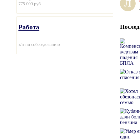
Л
.
775 000 руб
Работа
Послед
з/п по собеседованию