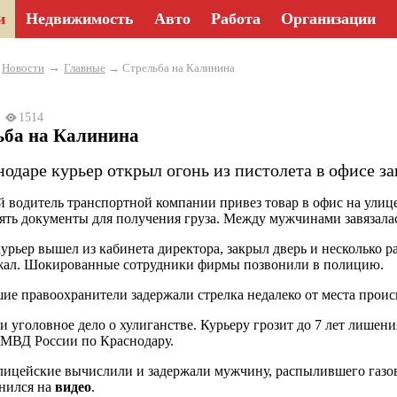
и
Недвижимость
Авто
Работа
Организации
→
→
Новости
Главные
→ Стрельба на Калинина
23
1514
ьба на Калинина
одаре курьер открыл огонь из пистолета в офисе за
й водитель транспортной компании привез товар в офис на улиц
ять документы для получения груза. Между мужчинами завязалас
курьер вышел из кабинета директора, закрыл дверь и несколько ра
жал. Шокированные сотрудники фирмы позвонили в полицию.
е правоохранители задержали стрелка недалеко от места проис
и уголовное дело о хулиганстве. Курьеру грозит до 7 лет лишен
МВД России по Краснодару.
лицейские вычислили и задержали мужчину, распылившего газов
нился на
видео
.