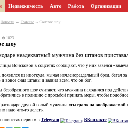
и
Недвижимость
Авто
Работа
Организации
→
→
Новости
Главные
→ Солевое шоу
23
1023
ое шоу
нодаре неадекватный мужчина без штанов приставал
лицы Войсковой в соцсетях сообщают, что у них завелся «замеча
появился из ниоткуда, мычал нечленораздельный бред, бегал за 
 и вовсе снял штаны и заявил всем, что он бог!
 безобразного шоу считают, что мужчина находился под действ
братились в полицию с просьбой принять меры, чтобы подобное
Краснодаре другой голый мужчина
«сыграл» на воображаемой 
но надо что-то делать.
о новостях первым в
Telegram
,
ВКонтакте