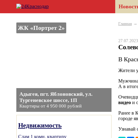
Новост
Главная
ЖК «Портрет 2»
27.07.20
Солев
В Крас
Жители у
Мужчина 
А в итоге
Адыгея, пгт. Яблоновский, ул.
Очевидцы
Тургеневское шоссе, 1П
видео
и о
Квартиры от 4 950 000 рублей
Ранее в 
городе яв
Недвижимость
Узнавай 
Сдам 1 комн. квартиру