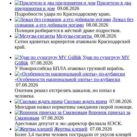
Прилетело в два
предприятия и дом
09.08.2026
Подробности удара по Краснодарскому краю.
Лежал без
сознания, а его добивали ногами
08.08.2026
Полиция разбирается в жёсткой драке подростков.
Медузы-гиганты
08.08.2026
Сотни ядовитых корнеротов атаковали Краснодарский
край.
Удар по сухогрузу MV
Güllük
07.08.2026
У Новороссийска БПЛА атаковал грузовой корабль.
«Особенности национальной охоты» по-кубански
07.08.2026
Охотник решил отстрелять шакалов, но попал в
человека.
Сколько ждать врача
07.08.2026
Минздрав назвал нормативы ожидания скорой помощи.
Воронок приехал за
Смазновым
07.08.2026
Арестован депутат и экс-директор филиала НЭСК.
Жертвы клещей
07.08.2026
Более 3,4 тысячи человек пострадали от укусов клещей