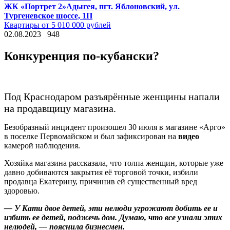
ЖК «Портрет 2»
Адыгея, пгт. Яблоновский, ул.
Тургеневское шоссе, 1П
Квартиры от 5 010 000 рублей
02.08.2023
948
Конкуренция по-кубански?
Под Краснодаром разъярённые женщины напали
на продавщицу магазина.
Безобразный инцидент произошел 30 июля в магазине «Арго»
в поселке Первомайском и был зафиксирован на
видео
камерой наблюдения.
Хозяйка магазина рассказала, что толпа женщин, которые уже
давно добиваются закрытия её торговой точки, избили
продавца Екатерину, причинив ей существенный вред
здоровью.
— У Кати двое детей, эти нелюди угрожают добить ее и
избить ее детей, поджечь дом. Думаю, что все узнали этих
нелюдей, — пояснила бизнесмен.