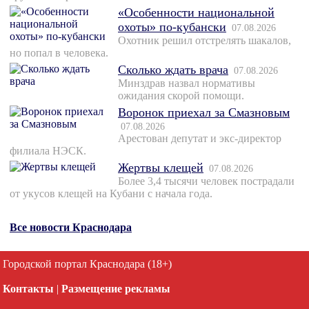
«Особенности национальной
охоты» по-кубански
07.08.2026
Охотник решил отстрелять шакалов,
но попал в человека.
Сколько ждать врача
07.08.2026
Минздрав назвал нормативы
ожидания скорой помощи.
Воронок приехал за Смазновым
07.08.2026
Арестован депутат и экс-директор
филиала НЭСК.
Жертвы клещей
07.08.2026
Более 3,4 тысячи человек пострадали
от укусов клещей на Кубани с начала года.
Все новости Краснодара
Городской портал Краснодара (18+)
Контакты
|
Размещение рекламы