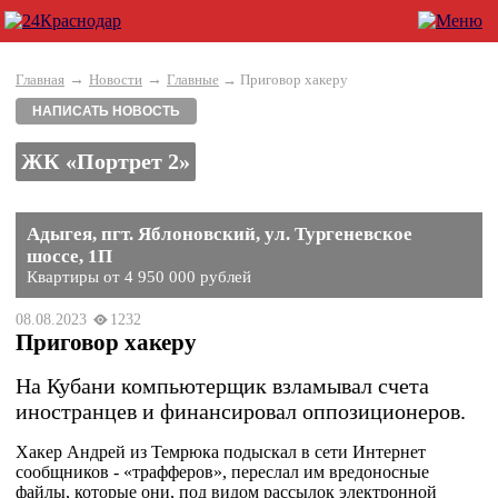
→
→
Главная
Новости
Главные
→ Приговор хакеру
НАПИСАТЬ НОВОСТЬ
ЖК «Портрет 2»
Адыгея, пгт. Яблоновский, ул. Тургеневское
шоссе, 1П
Квартиры от 4 950 000 рублей
08.08.2023
1232
Приговор хакеру
На Кубани компьютерщик взламывал счета
иностранцев и финансировал оппозиционеров.
Хакер Андрей из Темрюка подыскал в сети Интернет
сообщников - «трафферов», переслал им вредоносные
файлы, которые они, под видом рассылок электронной