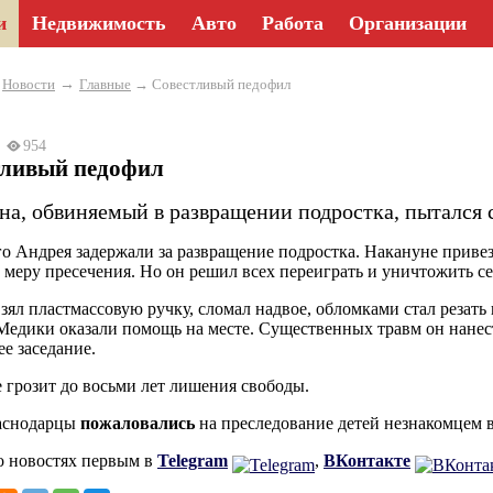
и
Недвижимость
Авто
Работа
Организации
→
→
Новости
Главные
→ Совестливый педофил
23
954
тливый педофил
а, обвиняемый в развращении подростка, пытался с
го Андрея задержали за развращение подростка. Накануне при
 меру пресечения. Но он решил всех переиграть и уничтожить се
зял пластмассовую ручку, сломал надвое, обломками стал резать
Медики оказали помощь на месте. Существенных травм он нанест
е заседание.
грозит до восьми лет лишения свободы.
раснодарцы
пожаловались
на преследование детей незнакомцем 
о новостях первым в
Telegram
,
ВКонтакте