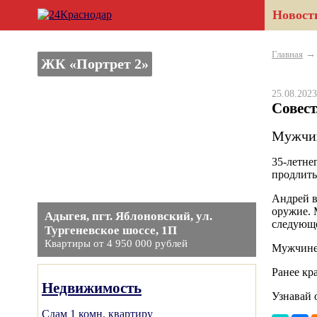
Новост
Главная
ЖК «Портрет 2»
25.08.20
Совес
Мужчин
35-летне
продлить
Андрей в
оружие. 
Адыгея, пгт. Яблоновский, ул.
следующе
Тургеневское шоссе, 1П
Квартиры от 4 950 000 рублей
Мужчине 
Ранее к
Недвижимость
Узнавай 
Сдам 1 комн. квартиру