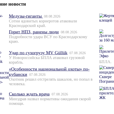
ние новости
Медузы-гиганты
08.08.2026
Сотни ядовитых корнеротов атаковали
Краснодарский край.
Горит НПЗ, ранены люди
08.08.2026
Подробности удара ВСУ по Краснодарскому
краю.
Удар по сухогрузу MV Güllük
07.08.2026
У Новороссийска БПЛА атаковал грузовой
БПЛА.
корабль.
«Особенности национальной охоты» по-
кубански
07.08.2026
Охотник решил отстрелять шакалов, но попал в
человека.
Сколько ждать врача
07.08.2026
Минздрав назвал нормативы ожидания скорой
помощи.