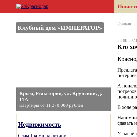
Новост
Главная
Клубный дом «ИМПЕРАТОР»
28.08.20
Кто хо
Красно
Предлага
потерпев
А попалс
потребов
Крым, Евпатория, ул. Крупской, д.
полицию,
11А
Квартиры от 11 370 000 рублей
В ходе р
Напомним
сдавать 
Недвижимость
Узнавай 
Сдам 1 комн. квартиру