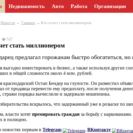
и
Недвижимость
Авто
Работа
Организации
→
→
Новости
Главные
→ Кто хочет стать миллионером
23
747
чет стать миллионером
дарец предлагал горожанам быстро обогатиться, но 
я выгодно инвестировать в бизнес, а также используя другие с
ших в общей сложности около 4 млн. рублей.
я краснодарский Остап Бендер на глупости. Он разместил объяв
ал от продавца перевести ему предоплату, после получения дене
 стражи порядка вычислили и задержали мошенника.
азбирательства вскрылось, что задержанный уже в розыске по ш
, власти хотят
премировать граждан
за борьбу с наркоманами. 
их в полицию.
о новостях первым в
Telegram
,
ВКонтакте