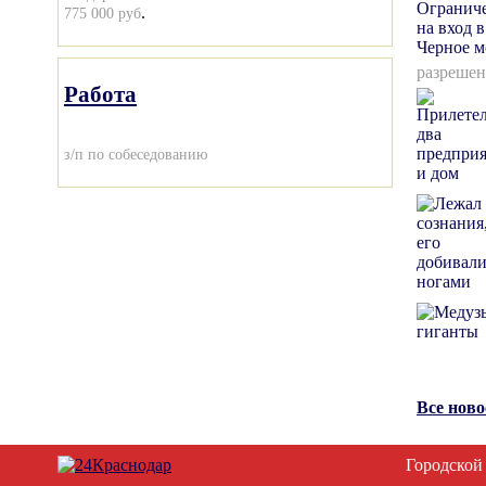
.
775 000 руб
разрешен
Работа
з/п по собеседованию
Все нов
Городской