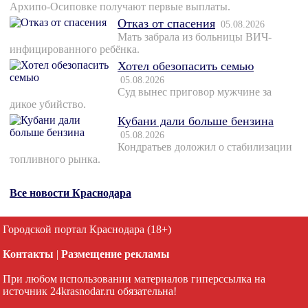
Архипо-Осиповке получают первые выплаты.
Отказ от спасения
05.08.2026
Мать забрала из больницы ВИЧ-
инфицированного ребёнка.
Хотел обезопасить семью
05.08.2026
Суд вынес приговор мужчине за
дикое убийство.
Кубани дали больше бензина
05.08.2026
Кондратьев доложил о стабилизации
топливного рынка.
Все новости Краснодара
Городской портал Краснодара (18+)
Контакты
|
Размещение рекламы
При любом использовании материалов гиперссылка на
источник 24krasnodar.ru обязательна!