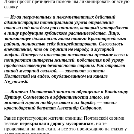
Люди просят президента помочь им ликвидировать опасную
свалку.
— Из-за неграмотных и некомпетентных действий
администрации потенциальная угроза отравления
нависла над каждым россиянином, который употребляет
в пищу продукцию кубанского растениеводства. Лицо,
занимающее должность главы нашего Красноармейского
района, полностью себя дискредитировало. Сложилось
впечатление, что он служит не народу, а мусорной
мафии. Интересы инвестора поставлены превыше всего и
попираются интересы жителей, подставляя под угрозу
продовольственную безопасность страны. Рис отравлен
нашей мусорной свалкой, — заявляют жители
Полтавской на видео, опубликованном на канале
Ne_nowosti.
— Жители Полтавской записали обращение к Владимиру
Путину. Сомневаюсь в эффективности этого, но
жителей горячо поддерживаю в их борьбе, — заявил
краснодарский депутат Александр Сафронов.
Ранее протестующие жители станицы Полтавской своими
телами
перекрывали дорогу мусоровозам
, но те
продолжали на них ехать и все это происходило на глазах у