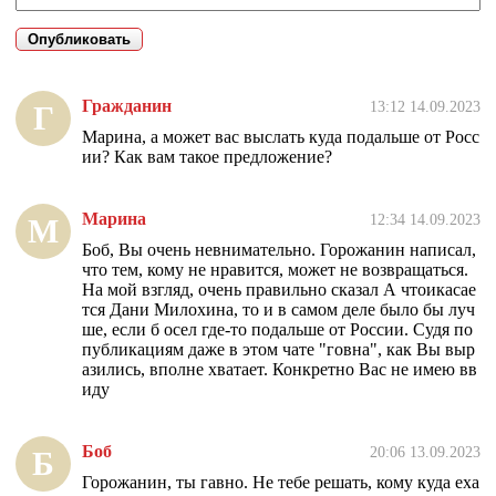
Гражданин
13:12 14.09.2023
Г
Марина, а может вас выслать куда подальше от Росс
ии? Как вам такое предложение?
Марина
12:34 14.09.2023
М
Боб, Вы очень невнимательно. Горожанин написал,
что тем, кому не нравится, может не возвращаться.
На мой взгляд, очень правильно сказал А чтоикасае
тся Дани Милохина, то и в самом деле было бы луч
ше, если б осел где-то подальше от России. Судя по
публикациям даже в этом чате "говна", как Вы выр
азились, вполне хватает. Конкретно Вас не имею вв
иду
Боб
20:06 13.09.2023
Б
Горожанин, ты гавно. Не тебе решать, кому куда еха