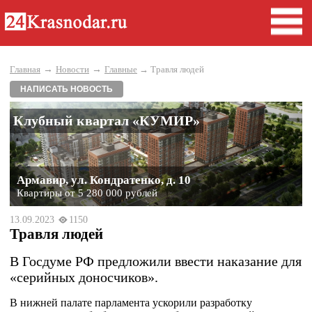
→
→
Главная
Новости
Главные
→ Травля людей
НАПИСАТЬ НОВОСТЬ
Клубный квартал «КУМИР»
Армавир, ул. Кондратенко, д. 10
Квартиры от 5 280 000 рублей
13.09.2023
1150
Травля людей
В Госдуме РФ предложили ввести наказание для
«серийных доносчиков».
В нижней палате парламента ускорили разработку