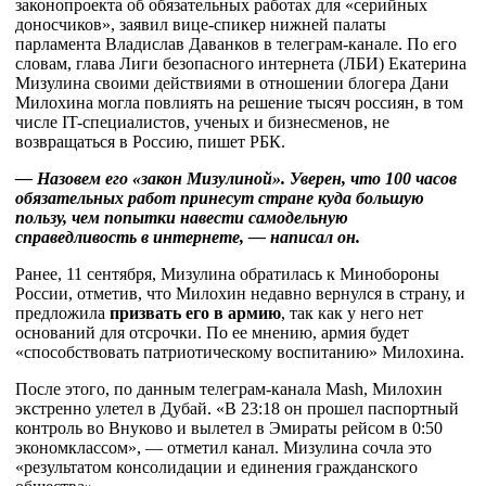
законопроекта об обязательных работах для «серийных
доносчиков», заявил вице-спикер нижней палаты
парламента Владислав Даванков в телеграм-канале. По его
словам, глава Лиги безопасного интернета (ЛБИ) Екатерина
Мизулина своими действиями в отношении блогера Дани
Милохина могла повлиять на решение тысяч россиян, в том
числе IT-специалистов, ученых и бизнесменов, не
возвращаться в Россию, пишет РБК.
— Назовем его «закон Мизулиной». Уверен, что 100 часов
обязательных работ принесут стране куда большую
пользу, чем попытки навести самодельную
справедливость в интернете, — написал он.
Ранее, 11 сентября, Мизулина обратилась к Минобороны
России, отметив, что Милохин недавно вернулся в страну, и
предложила
призвать его в армию
, так как у него нет
оснований для отсрочки. По ее мнению, армия будет
«способствовать патриотическому воспитанию» Милохина.
После этого, по данным телеграм-канала Mash, Милохин
экстренно улетел в Дубай. «В 23:18 он прошел паспортный
контроль во Внуково и вылетел в Эмираты рейсом в 0:50
экономклассом», — отметил канал. Мизулина сочла это
«результатом консолидации и единения гражданского