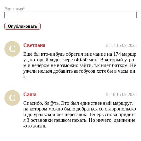
Ваше имя*
Светлана
18:17 15.09.2023
С
Ещё бы кто-нибудь обратил внимание на 174 маршр
ут, который ходит через 40-50 мин. В который утро
м и вечером не возможно зайти, т.к идёт битком. Не
ужели нельзя добавить автобусов хотя бы в часы пи
к
Саша
18:16 15.09.2023
С
Спасибо, бл@ть. Это был единственный маршрут,
на котором можно было добраться со ставропольско
й до уральской без пересадок. Теперь снова придётс
я 3 остановки пешком пехать. Но ничего, движение
-это жизнь.