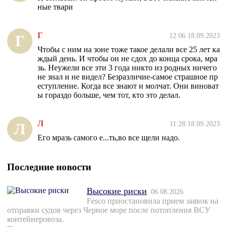
ные твари
Г
12:06 18.09.2023
Г
Чтобы с ним на зоне тоже такое делали все 25 лет ка
ждый день. И чтобы он не сдох до конца срока, мра
зь. Неужели все эти 3 года никто из родных ничего
не знал и не видел? Безразличие-самое страшное пр
еступление. Когда все знают и молчат. Они виноват
ы гораздо больше, чем тот, кто это делал.
Л
11:28 18.09.2023
Л
Его мразь самого е...ть,во все щели надо.
Последние новости
Высокие риски
06.08.2026
Fesco приостановила прием заявок на
отправки судов через Черное море после потопления ВСУ
контейнеровоза.