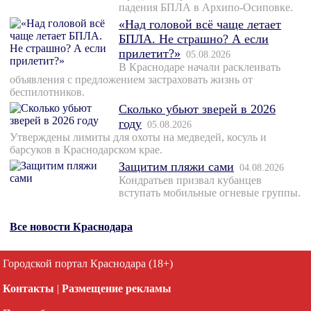
падения БПЛА в Архипо-Осиповке.
«Над головой всё чаще летает
БПЛА. Не страшно? А если
прилетит?»
05.08.2026
В Краснодаре начали расклеивать
объявления с предложением застраховать жизнь от
беспилотников.
Сколько убьют зверей в 2026
году
05.08.2026
Утверждены лимиты для охоты на медведей, косуль и
барсуков в Краснодарском крае.
Защитим пляжи сами
04.08.2026
Кондратьев призвал кубанцев
вступать мобильные огневые группы.
Все новости Краснодара
Городской портал Краснодара (18+)
Контакты
|
Размещение рекламы