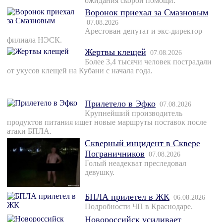
ожидания скорой помощи.
Воронок приехал за Смазновым
07.08.2026
Арестован депутат и экс-директор
филиала НЭСК.
Жертвы клещей
07.08.2026
Более 3,4 тысячи человек пострадали
от укусов клещей на Кубани с начала года.
Прилетело в Эфко
07.08.2026
Крупнейший производитель
продуктов питания ищет новые маршруты поставок после
атаки БПЛА.
Скверный инцидент в Сквере
Пограничников
07.08.2026
Голый неадекват преследовал
девушку.
БПЛА прилетел в ЖК
06.08.2026
Подробности ЧП в Краснодаре.
Новороссийск усиливает