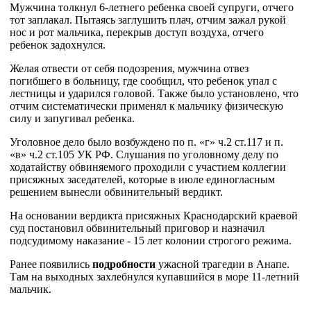
Мужчина толкнул 6-летнего ребенка своей супруги, отчего
тот заплакал. Пытаясь заглушить плач, отчим зажал рукой
нос и рот мальчика, перекрыв доступ воздуха, отчего
ребенок задохнулся.
Желая отвести от себя подозрения, мужчина отвез
погибшего в больницу, где сообщил, что ребенок упал с
лестницы и ударился головой. Также было установлено, что
отчим систематически применял к мальчику физическую
силу и запугивал ребенка.
Уголовное дело было возбуждено по п. «г» ч.2 ст.117 и п.
«в» ч.2 ст.105 УК РФ. Слушания по уголовному делу по
ходатайству обвиняемого проходили с участием коллегии
присяжных заседателей, которые в июле единогласным
решением вынесли обвинительный вердикт.
На основании вердикта присяжных Краснодарский краевой
суд постановил обвинительный приговор и назначил
подсудимому наказание - 15 лет колонии строгого режима.
Ранее появились
подробности
ужасной трагедии в Анапе.
Там на выходных захлебнулся купавшийся в море 11-летний
мальчик.