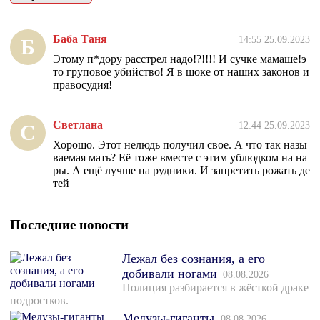
Баба Таня
14:55 25.09.2023
Б
Этому п*дору расстрел надо!?!!!! И сучке мамаше!э
то груповое убийство! Я в шоке от наших законов и
правосудия!
Светлана
12:44 25.09.2023
С
Хорошо. Этот нелюдь получил свое. А что так назы
ваемая мать? Её тоже вместе с этим ублюдком на на
ры. А ещё лучше на рудники. И запретить рожать де
тей
Последние новости
Лежал без сознания, а его
добивали ногами
08.08.2026
Полиция разбирается в жёсткой драке
подростков.
Медузы-гиганты
08.08.2026