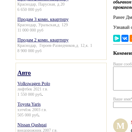
обычном 
Краснодар, Парусная, д.20
прокомм
6 650 000 руб
Ранее Дм
Продам 3 комн. квартиру
Краснодар, Уральская,д. 129
Узнавай 
11 000 000 руб
Продам 2 комн. квартиру
Краснодар, Героев-Разведчиков,д. 12,к. 1
8 900 000 руб
Коммент
Ваше соо
Авто
Volkswagen Polo
лифтбек 2021 г.в.
.
1 550 000 руб
Ваше имя
Toyota Yaris
хэтчбэк 2003 г.в.
.
505 000 руб
М
Nissan Qashqai
внедорожник 2007 г.в.