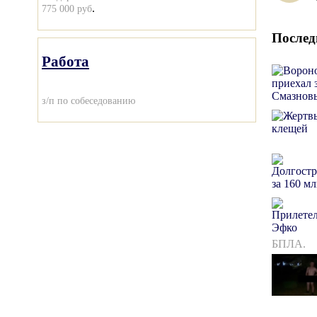
.
775 000 руб
Послед
Работа
з/п по собеседованию
БПЛА.