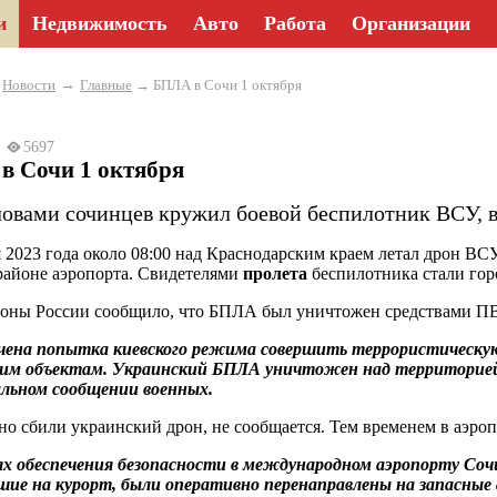
и
Недвижимость
Авто
Работа
Организации
→
→
Новости
Главные
→ БПЛА в Сочи 1 октября
23
5697
в Сочи 1 октября
ловами сочинцев кружил боевой беспилотник ВСУ, вл
я 2023 года около 08:00 над Краснодарским краем летал дрон ВСУ
 районе аэропорта. Свидетелями
пролета
беспилотника стали гор
оны России сообщило, что БПЛА был уничтожен средствами П
чена попытка киевского режима совершить террористическу
ким объектам. Украинский БПЛА уничтожен над территорией
льном сообщении военных.
но сбили украинский дрон, не сообщается. Тем временем в аэроп
х обеспечения безопасности в международном аэропорту Сочи
шие на курорт, были оперативно перенаправлены на запасные 