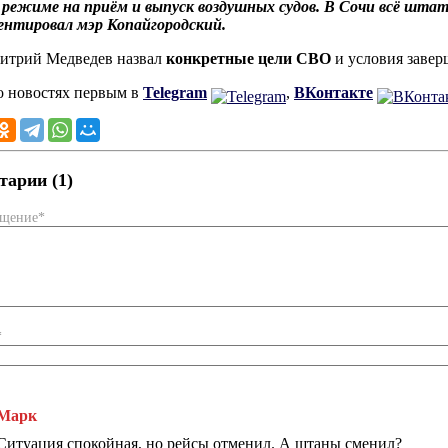
режиме на приём и выпуск воздушных судов. В Сочи всё штат
ентировал мэр Копайгородский.
итрий Медведев назвал
конкретные цели СВО
и условия завер
о новостях первым в
Telegram
,
ВКонтакте
арии (1)
бщение*
*
Марк
Ситуация спокойная, но рейсы отменил. А штаны сменил?