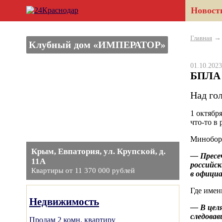
Новост
Главная
Клубный дом «ИМПЕРАТОР»
01.10.20
БПЛА 
Над го
1 октябр
что-то в
Минобор
Крым, Евпатория, ул. Крупской, д.
— Пресе
11А
российс
Квартиры от 11 370 000 рублей
в официа
Где имен
Недвижимость
— В целя
следовав
Продам 2 комн. квартиру