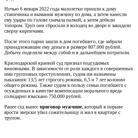
Ночью 6 января 2022 года малолетки пришли к дому
станичника и выманив мужчину из дома, а затем нанесли
ему удары по голове сначала палкой, а затем добили
топором. Труп они сбросили в колодец во дворе и закидали
сверху кирпичами.
После этого парни зашли в дом погибшего, где забрали
принадлежавшие ему деньги в размере 807.000 рублей.
Добычу поделили между собой и в дальнейшем потратили.
Краснодарский краевой суд признал подсудимых
виновными. В зависимости от роли каждого в совершенных
ими групповых преступлениях, судом им назначены
наказания: 13,5 лет строгого режима, 6,5 и 7 лет колонии
общего режима. Также судом в пользу семьи погибшего с
осужденных в качестве компенсации морального вреда
солидарно взыскано 750.000 рублей.
Ранее cуд вынес
приговор мужчине
, который в порыве
ярости зверски убил сожительницу и жил в квартире с
трупом.