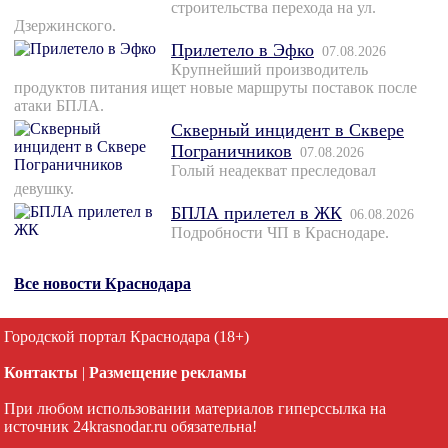
строительства перехода на ул.
Дзержинского.
Прилетело в Эфко
07.08.2026
Крупнейший производитель
продуктов питания ищет новые маршруты поставок после
атаки БПЛА.
Скверный инцидент в Сквере
Пограничников
07.08.2026
Голый неадекват преследовал
девушку.
БПЛА прилетел в ЖК
06.08.2026
Подробности ЧП в Краснодаре.
Все новости Краснодара
Городской портал Краснодара (18+)
Контакты
|
Размещение рекламы
При любом использовании материалов гиперссылка на
источник 24krasnodar.ru обязательна!