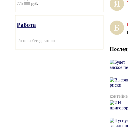
Я
.
775 000 руб
Работа
Б
з/п по собеседованию
Послед
контейне