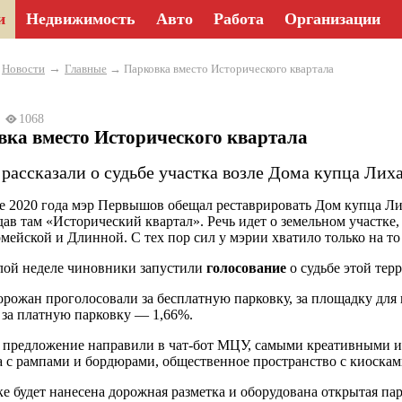
и
Недвижимость
Авто
Работа
Организации
→
→
Новости
Главные
→ Парковка вместо Исторического квартала
23
1068
вка вместо Исторического квартала
 рассказали о судьбе участка возле Дома купца Лих
е 2020 года мэр Первышов обещал реставрировать Дом купца Ли
здав там «Исторический квартал». Речь идет о земельном участк
мейской и Длинной. С тех пор сил у мэрии хватило только на то 
ой неделе чиновники запустили
голосование
о судьбе этой тер
орожан проголосовали за бесплатную парковку, за площадку для 
 за платную парковку — 1,66%.
 предложение направили в чат-бот МЦУ, самыми креативными из
 с рампами и бордюрами, общественное пространство с киосками
ке будет нанесена дорожная разметка и оборудована открытая пар