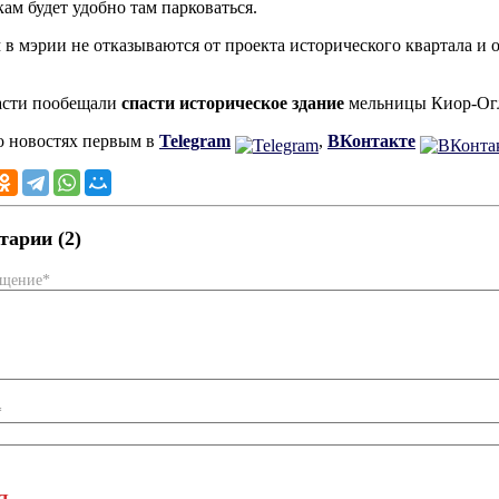
ам будет удобно там парковаться.
 в мэрии не отказываются от проекта исторического квартала и
асти пообещали
спасти историческое здание
мельницы Киор-Огл
о новостях первым в
Telegram
,
ВКонтакте
арии (2)
бщение*
*