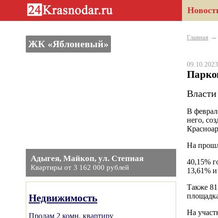
Новост
Главная
ЖК «Яблоневый»
09.10.20
Парко
Власти
В феврал
него, со
Красноар
На прошл
Адыгея, Майкоп, ул. Степная
40,15% г
Квартиры от 3 162 000 рублей
13,61% и
Также 81
площадка
Недвижимость
На участ
Продам 2 комн. квартиру