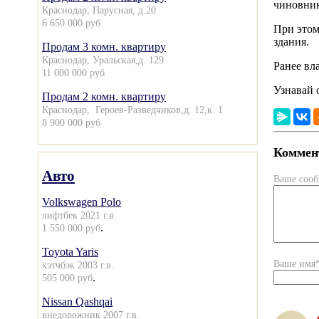
чиновник
Краснодар, Парусная, д.20
6 650 000 руб
При этом
здания.
Продам 3 комн. квартиру
Краснодар, Уральская,д. 129
Ранее вл
11 000 000 руб
Узнавай 
Продам 2 комн. квартиру
Краснодар, Героев-Разведчиков,д. 12,к. 1
8 900 000 руб
Коммент
Авто
Ваше соо
Volkswagen Polo
лифтбек 2021 г.в.
.
1 550 000 руб
Toyota Yaris
Ваше имя
хэтчбэк 2003 г.в.
.
505 000 руб
Nissan Qashqai
внедорожник 2007 г.в.