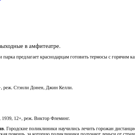
выходные в амфитеатре.
арка предлагает краснодарцам готовить термосы с горячим как
, реж. Стэнли Донен, Джин Келли.
 1939, 12+, реж. Виктор Флеминг.
ыв
. Городские поликлиники научились лечить горожан дистанцион
ская помощь, за которую поликлиники получают деньги от стра