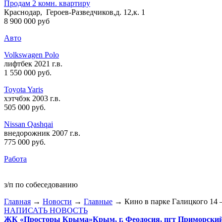
Продам 2 комн. квартиру
Краснодар, Героев-Разведчиков,д. 12,к. 1
8 900 000 руб
Авто
Volkswagen Polo
лифтбек 2021 г.в.
1 550 000 руб
.
Toyota Yaris
хэтчбэк 2003 г.в.
505 000 руб
.
Nissan Qashqai
внедорожник 2007 г.в.
775 000 руб
.
Работа
з/п по собеседованию
Главная
→
Новости
→
Главные
→ Кино в парке Галицкого 14 –
НАПИСАТЬ НОВОСТЬ
ЖК «Просторы Крыма»
Крым, г. Феодосия, пгт Приморски