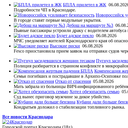
БПЛА прилетел в ЖК
06.08.202
Подробности ЧП в Краснодаре.
Новороссийск у
В городе ставят первые модульные укрытия.
Дебош на маршруте №3
06.08.
Пьяные пассажиры устроили драку с водителем автобуса 
Будет адское пекло
06.08.2026
МЧС уведомляет жителей Краснодарского края об опасно
Высокие риски
06.08.2026
Fesco приостановила прием заявок на отправки судов че
Пугнул засидев
Полиция разбирается в странном конфликте в микрорайо
Компенсация же
Семьи погибших и пострадавшие в Архипо-Осиповке по
Отказ от спасения
05.08.2026
Мать забрала из больницы ВИЧ-инфицированного ребёнк
Хотел обезопасить семью
05.
Суд вынес приговор мужчине за дикое убийство.
Кубани дали больше бенз
Кондратьев доложил о стабилизации топливного рынка.
Все новости Краснодара
Городской портал Краснодара (18+)