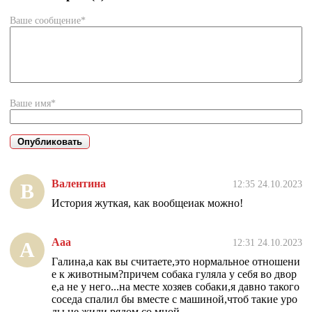
Ваше сообщение*
Ваше имя*
Валентина
12:35 24.10.2023
В
История жуткая, как вообщеиак можно!
Ааа
12:31 24.10.2023
А
Галина,а как вы считаете,это нормальное отношени
е к животным?причем собака гуляла у себя во двор
е,а не у него...на месте хозяев собаки,я давно такого
соседа спалил бы вместе с машиной,чтоб такие уро
ды не жили рядом со мной