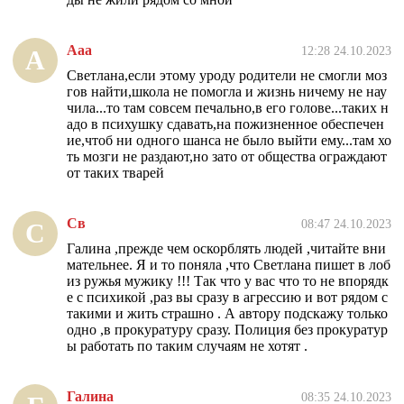
Ааа
12:28 24.10.2023
А
Светлана,если этому уроду родители не смогли моз
гов найти,школа не помогла и жизнь ничему не нау
чила...то там совсем печально,в его голове...таких н
адо в психушку сдавать,на пожизненное обеспечен
ие,чтоб ни одного шанса не было выйти ему...там хо
ть мозги не раздают,но зато от общества ограждают
от таких тварей
Св
08:47 24.10.2023
С
Галина ,прежде чем оскорблять людей ,читайте вни
мательнее. Я и то поняла ,что Светлана пишет в лоб
из ружья мужику !!! Так что у вас что то не впорядк
е с психикой ,раз вы сразу в агрессию и вот рядом с
такими и жить страшно . А автору подскажу только
одно ,в прокуратуру сразу. Полиция без прокуратур
ы работать по таким случаям не хотят .
Галина
08:35 24.10.2023