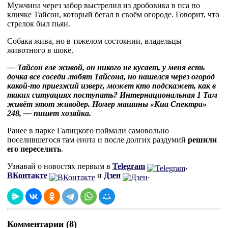
Мужчина через забор выстрелил из дробовика в пса по
кличке Тайсон, который бегал в своём огороде. Говорит, что
стрелок был пьян.
Собака жива, но в тяжелом состоянии, владельцы
животного в шоке.
— Тайсон еле живой, он никого не кусает, у меня есть
дочка все соседи любят Тайсона, но нашелся через огород
какой-то приезжий изверг, может кто подскажет, как в
таких ситуациях поступать? Интернациональная 1 Там
живёт этот живодер. Номер машины «Киа Спектра»
248, — пишет хозяйка.
Ранее в парке Галицкого поймали самовольно
поселившегося там енота и после долгих раздумий
решили
его переселить
.
Узнавай о новостях первым в
Telegram
,
ВКонтакте
и
Дзен
.
Комментарии (8)