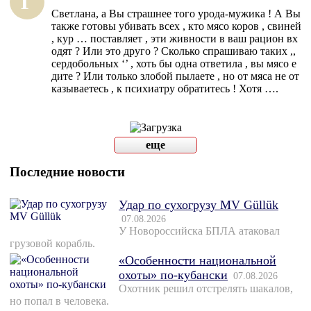
Г
Светлана, а Вы страшнее того урода-мужика ! А Вы
также готовы убивать всех , кто мясо коров , свиней
, кур … поставляет , эти живности в ваш рацион вх
одят ? Или это друго ? Сколько спрашиваю таких ,,
сердобольных ‘’ , хоть бы одна ответила , вы мясо е
дите ? Или только злобой пылаете , но от мяса не от
казываетесь , к психиатру обратитесь ! Хотя ….
еще
Последние новости
Удар по сухогрузу MV Güllük
07.08.2026
У Новороссийска БПЛА атаковал
грузовой корабль.
«Особенности национальной
охоты» по-кубански
07.08.2026
Охотник решил отстрелять шакалов,
но попал в человека.