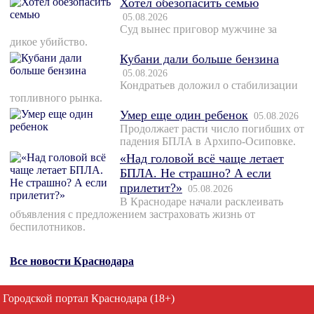
Хотел обезопасить семью
05.08.2026
Суд вынес приговор мужчине за
дикое убийство.
Кубани дали больше бензина
05.08.2026
Кондратьев доложил о стабилизации
топливного рынка.
Умер еще один ребенок
05.08.2026
Продолжает расти число погибших от
падения БПЛА в Архипо-Осиповке.
«Над головой всё чаще летает
БПЛА. Не страшно? А если
прилетит?»
05.08.2026
В Краснодаре начали расклеивать
объявления с предложением застраховать жизнь от
беспилотников.
Все новости Краснодара
Городской портал Краснодара (18+)