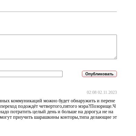
02:08 02.11.2023
тенных коммуникаций можно будет обнаружить и перене
 переход подождёт четвертого,пятого мэра?Позорище.Ч
 надо потратить целый день и больше на дорогу,а не на
е могут приучить шарашкины конторы,типа делающие эт