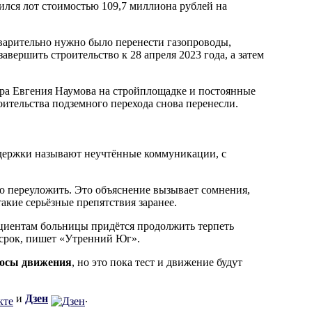
вился лот стоимостью 109,7 миллиона рублей на
дварительно нужно было перенести газопроводы,
вершить строительство к 28 апреля 2023 года, а затем
ара Евгения Наумова на стройплощадке и постоянные
оительства подземного перехода снова перенесли.
задержки называют неучтённые коммуникации, с
мо переуложить. Это объяснение вызывает сомнения,
акие серьёзные препятствия заранее.
ациентам больницы придётся продолжить терпеть
срок, пишет «Утренний Юг».
лосы движения
, но это пока тест и движение будут
и
Дзен
.