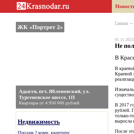
Новост
Главная
ЖК «Портрет 2»
01.11.202
Не пол
В Крас
В краево
Краевой 
реализац
Изначаль
Адыгея, пгт. Яблоновский, ул.
существо
Тургеневское шоссе, 1П
Квартиры от 4 950 000 рублей
В 2017 г
рублей. 
только-т
Недвижимость
выросла 
После эт
Продам 2 комн. квартиру