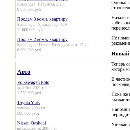
Однако в
Краснодар, Парусная, д.20
строител
6 650 000 руб
Начало с
Продам 3 комн. квартиру
кабельны
Краснодар, Уральская,д. 129
перенесл
11 000 000 руб
Не помог
Продам 2 комн. квартиру
рекоменд
Краснодар, Героев-Разведчиков,д. 12,к. 1
8 900 000 руб
Новый 
Теперь о
которыми
Авто
В частно
Volkswagen Polo
поскольк
лифтбек 2021 г.в.
.
1 550 000 руб
Пока же 
вызванны
Toyota Yaris
хэтчбэк 2003 г.в.
Напомним
.
505 000 руб
периодич
Nissan Qashqai
Узнавай 
внедорожник 2007 г.в.