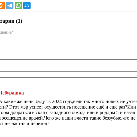
арии (1)
бщение*
*
Чебурашка
А какие же цены будут в 2024 году,ведь так много новых не уч
сти? Этот мэр успеет осуществить посещение ещё и ещё раз?Или
тобы добраться в скал с западного обхода или в роддом 5 и назад
посещещение врачей.Чего же наши власти такие беззубые,что н
от несчастный переход?