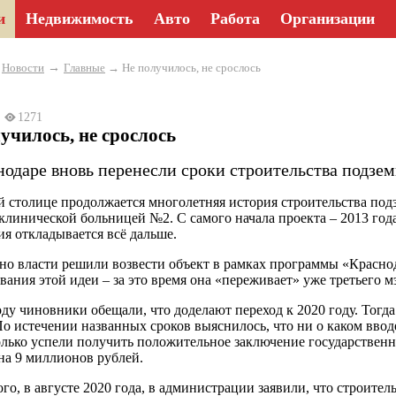
и
Недвижимость
Авто
Работа
Организации
→
→
Новости
Главные
→ Не получилось, не срослось
3
1271
училось, не срослось
нодаре вновь перенесли сроки строительства подзем
й столице продолжается многолетняя история строительства под
клинической больницей №2. С самого начала проекта – 2013 год
ия откладывается всё дальше.
но власти решили возвести объект в рамках программы «Краснод
вания этой идеи – за это время она «переживает» уже третьего мэ
оду чиновники обещали, что доделают переход к 2020 году. Тогд
По истечении названных сроков выяснилось, что ни о каком вводе
олько успели получить положительное заключение государственн
на 9 миллионов рублей.
ого, в августе 2020 года, в администрации заявили, что строител