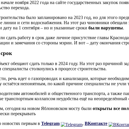
 начале ноября 2022 года на сайте государственных закупок поя
ьство перехода.
троительства было запланировано на 2023 год, но для этого пре
е линии и сети водоснабжения. На этот раз чиновники обещали за
и дату на 1 сентября – но и указанные сроки
были нарушены
.
ли сдать работу в срок даже личное присутствие главы Краснод
ации и замечания со стороны мэрии. И вот – дату окончания стр
срок
бъект обещают сдать только в 2024 году. На этот раз причиной 
 специалисты столкнулись в процессе строительства.
сти, речь идет о газопроводах и канализации, которые необходи
у остаётся непонятным, по какой причине специалисты не учли т
водителям автомобилей и общественного транспорта, а также п
е транспортным коллапсом неудобства ещё на неопределённый 
, сегодня на новом Яблоновском мосту были
открыты все по
ески перекрывать
о новостях первым в
Telegram
,
ВКонтакте