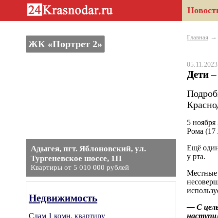
Новост
Главная
ЖК «Портрет 2»
05.11.202
Дети 
Подроб
Красно
5 ноября
Рома (17 
Ещё один
Адыгея, пгт. Яблоновский, ул.
у рта.
Тургеневское шоссе, 1П
Квартиры от 5 010 000 рублей
Местные 
несоверш
использу
Недвижимость
— С цель
Сдам 1 комн. квартиру
наступил