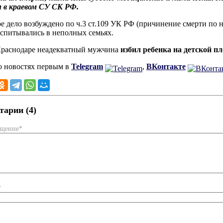
 в краевом СУ СК РФ.
е дело возбуждено по ч.3 ст.109 УК РФ (причинение смерти по н
оспитывались в неполных семьях.
Краснодаре неадекватный мужчина
избил ребенка на детской п
о новостях первым в
Telegram
,
ВКонтакте
арии (4)
бщение*
*