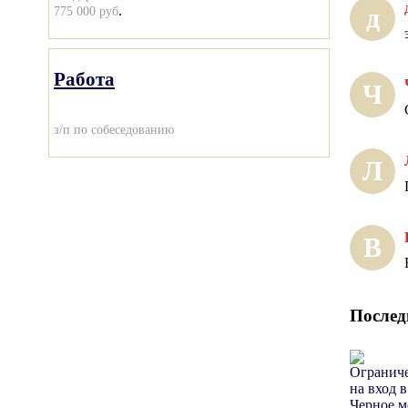
.
д
775 000 руб
Работа
Ч
з/п по собеседованию
Л
В
Послед