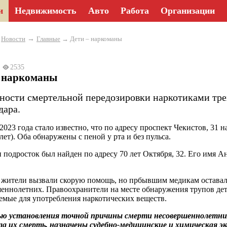
и
Недвижимость
Авто
Работа
Организации
→
→
Новости
Главные
→ Дети – наркоманы
3
2535
– наркоманы
ности смертельной передозировки наркотиками тр
дара.
 2023 года стало известно, что по адресу проспект Чекистов, 31 
лет). Оба обнаружены с пеной у рта и без пульса.
 подросток был найден по адресу 70 лет Октября, 32. Его имя А
жители вызвали скорую помощь, но прбывшим медикам оставало
еннолетних. Правоохранители на месте обнаружения трупов дет
емые для употребления наркотических веществ.
ю установления точной причины смерти несовершеннолетних 
а их смерть, назначены судебно-медицинские и химическая 