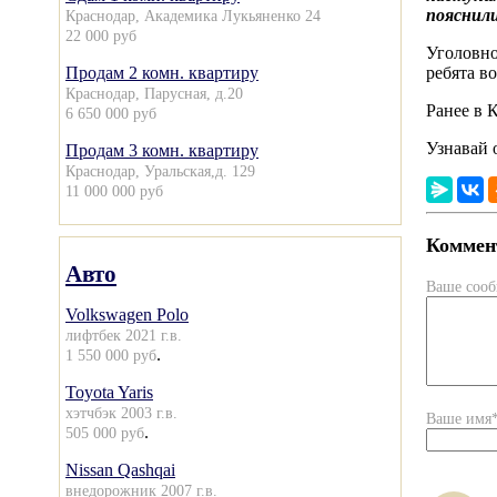
пояснили
Краснодар, Академика Лукьяненко 24
22 000 руб
Уголовно
Продам 2 комн. квартиру
ребята в
Краснодар, Парусная, д.20
Ранее в 
6 650 000 руб
Узнавай 
Продам 3 комн. квартиру
Краснодар, Уральская,д. 129
11 000 000 руб
Коммент
Авто
Ваше соо
Volkswagen Polo
лифтбек 2021 г.в.
.
1 550 000 руб
Toyota Yaris
хэтчбэк 2003 г.в.
Ваше имя
.
505 000 руб
Nissan Qashqai
внедорожник 2007 г.в.