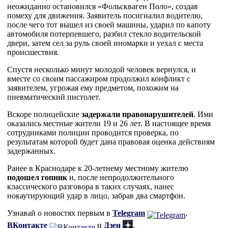
неожиданно остановился «Фольскваген Поло», создав
помеху для движения. Заявитель посигналил водителю,
после чего тот вышел из своей машины, ударил по капоту
автомобиля потерпевшего, разбил стекло водительской
двери, затем сел за руль своей иномарки и уехал с места
происшествия.
Спустя несколько минут молодой человек вернулся, и
вместе со своим пассажиром продолжил конфликт с
заявителем, угрожая ему предметом, похожим на
пневматический пистолет.
Вскоре полицейские
задержали правонарушителей
. Ими
оказались местные жители 19 и 26 лет. В настоящее время
сотрудниками полиции проводится проверка, по
результатам которой будет дана правовая оценка действиям
задержанных.
Ранее в Краснодаре к 20-летнему местному жителю
подошел гопник
и, после непродолжительного
классического разговора в таких случаях, нанес
нокаутирующий удар в лицо, забрав два смартфон.
Узнавай о новостях первым в
Telegram
,
ВКонтакте
и
Дзен
.