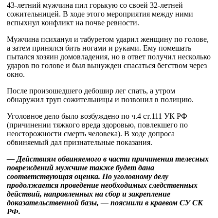
43-летний мужчина пил горькую со своей 32-летней
сожительницей. В ходе этого мероприятия между ними
вспыхнул конфликт на почве ревности.
Мужчина психанул и табуретом ударил женщину по голове,
а затем принялся бить ногами и руками. Ему помешать
пытался хозяин домовладения, но в ответ получил несколько
ударов по голове и был вынужден спасаться бегством через
окно.
После произошедшего дебошир лег спать, а утром
обнаружил труп сожительницы и позвонил в полицию.
Уголовное дело было возбуждено по ч.4 ст.111 УК РФ
(причинении тяжкого вреда здоровью, повлекшего по
неосторожности смерть человека). В ходе допроса
обвиняемый дал признательные показания.
— Действиям обвиняемого в части причинения телесных
повреждений мужчине также будет дана
соответствующая оценка. По уголовному делу
продолжается проведение необходимых следственных
действий, направленных на сбор и закрепление
доказательственной базы, — пояснили в краевом СУ СК
РФ.