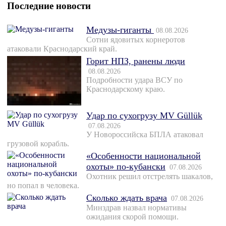
Последние новости
Медузы-гиганты
08.08.2026
Сотни ядовитых корнеротов
атаковали Краснодарский край.
Горит НПЗ, ранены люди
08.08.2026
Подробности удара ВСУ по
Краснодарскому краю.
Удар по сухогрузу MV Güllük
07.08.2026
У Новороссийска БПЛА атаковал
грузовой корабль.
«Особенности национальной
охоты» по-кубански
07.08.2026
Охотник решил отстрелять шакалов,
но попал в человека.
Сколько ждать врача
07.08.2026
Минздрав назвал нормативы
ожидания скорой помощи.