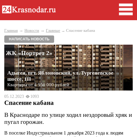
→
→
Главная
Новости
Главные
→ Спасение кабана
НАПИСАТЬ НОВОСТЬ
ЖК «Портрет 2»
Адыгея, пгт. Яблоновский, ул. Тургеневское
шоссе, 1П
Квартиры от 4 950 000 рублей
05.12.2023
1093
Спасение кабана
В Краснодаре по улице ходил нездоровый хряк и
пугал горожан.
В поселке Индустриальном 1 декабря 2023 года к людям