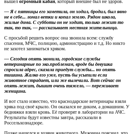
вышел
огромный кабан
, который внешне был не здоров.
— Я с пятницы его заметила, он ходил, бродил, был явно
не в себе... ломал ветки и копал землю. Рядом школа,
жилые дома. С субботы он не ходит, только лежит то
так, то так, — рассказывает местная жительница.
С просьбой решить вопрос она звонила всем: службу
спасения, МЧС, полицию, администрацию и т.д. Но никто
не захотел заниматься хряком.
— Сегодня опять звонила, городские службы
ветеринарные по эко.проблемам, вроде бы девушка
спросила адрес, сказала приедут службы... но опять
тишина. Жалко его уже, пусть бы усыпили если
животное страдает, или же вылечили. Вот сейчас он
опять лежит, дышит очень тяжело, — переживает
женщина.
И вот стало известно, что краснодарские ветеринары взяли
хряка под своё крыло. Он оказался не диким, а домашним. У
бедняжки взяли кровь. Её проверят в лаборатории на АЧС.
Результаты будут известны завтра, рассказали в
Россельхознадзоре.
Позже нашелся и хозяин животного. Мужчина пояснил, что