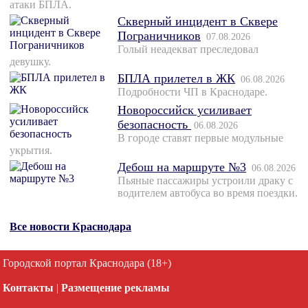
атаки БПЛА.
Скверный инцидент в Сквере
Пограничников
07.08.2026
Голый неадекват преследовал
девушку.
БПЛА прилетел в ЖК
06.08.2026
Подробности ЧП в Краснодаре.
Новороссийск усиливает
безопасность
06.08.2026
В городе ставят первые модульные
укрытия.
Дебош на маршруте №3
06.08.2026
Пьяные пассажиры устроили драку с
водителем автобуса во время поездки.
Все новости Краснодара
Городской портал Краснодара (18+)
Контакты
|
Размещение рекламы