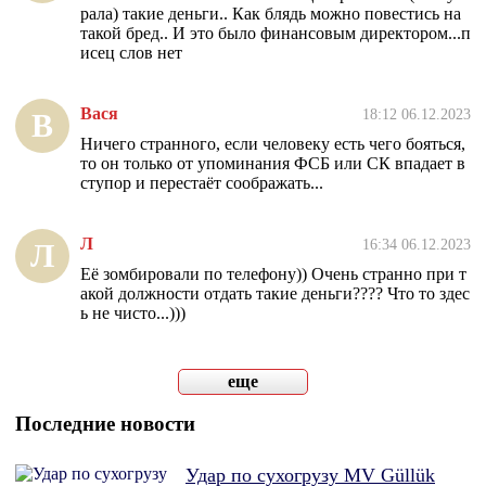
рала) такие деньги.. Как блядь можно повестись на
такой бред.. И это было финансовым директором...п
исец слов нет
Вася
18:12 06.12.2023
В
Ничего странного, если человеку есть чего бояться,
то он только от упоминания ФСБ или СК впадает в
ступор и перестаёт соображать...
Л
16:34 06.12.2023
Л
Её зомбировали по телефону)) Очень странно при т
акой должности отдать такие деньги???? Что то здес
ь не чисто...)))
еще
Последние новости
Удар по сухогрузу MV Güllük