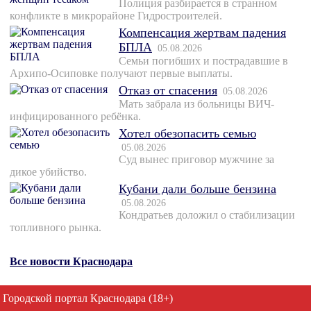
Полиция разбирается в странном
конфликте в микрорайоне Гидростроителей.
Компенсация жертвам падения
БПЛА
05.08.2026
Семьи погибших и пострадавшие в
Архипо-Осиповке получают первые выплаты.
Отказ от спасения
05.08.2026
Мать забрала из больницы ВИЧ-
инфицированного ребёнка.
Хотел обезопасить семью
05.08.2026
Суд вынес приговор мужчине за
дикое убийство.
Кубани дали больше бензина
05.08.2026
Кондратьев доложил о стабилизации
топливного рынка.
Все новости Краснодара
Городской портал Краснодара (18+)