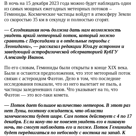
В ночь на 15 декабря 2023 года можно будет наблюдать один
из самых мощных ежегодных метеорных потоков –
Геминиды. Космические частицы войдут в атмосферу Земли
со скоростью 35 км в секунду и полностью сгорят.
— Сегодняшняя ночь должна дать нам возможность
увидеть яркий метеорный поток, который можно
сравнить с Персеидами и в отдельные периоды с
Леонидами», — рассказал редакции Юга.ру астроном и
заведующий астрофизической обсерваторией КубГУ
Александр Иванов.
По его словам, Геминиды были открыты в конце XIX века.
Были и остаются предположения, что этот метеорный поток
связан с астероидом Фаэтон. Дело в том, что последние
исследования показали, что из него вылетает не пыль, а
частицы заледеневших газов. Что указывает на то, что
Фаэтон — это все-таки комета.
— Поток дает большое количество метеоров. В этот раз
нет Луны, поэтому ожидается, что области
замечаемости будет шире. Сам поток действует с 4 по 17
декабря. Если кому-то не повезет увидеть его в пиковую
ночь, то смогут наблюдать его и позже. Поток Геминиды
будет передвигаться по небосводу с востока на запад. К