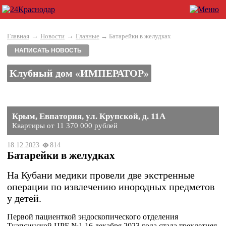
→
→
Главная
Новости
Главные
→ Батарейки в желудках
НАПИСАТЬ НОВОСТЬ
Клубный дом «ИМПЕРАТОР»
Крым, Евпатория, ул. Крупской, д. 11А
Квартиры от 11 370 000 рублей
18.12.2023
814
Батарейки в желудках
На Кубани медики провели две экстренные
операции по извлечению инородных предметов
у детей.
Первой пациенткой эндоскопического отделения
Туапсинской ЦРБ №1 16 декабря 2023 года стала трехлетняя