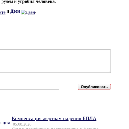
а рулем и
угробил человека
.
и
Дзен
.
Компенсация жертвам падения БПЛА
05.08.2026