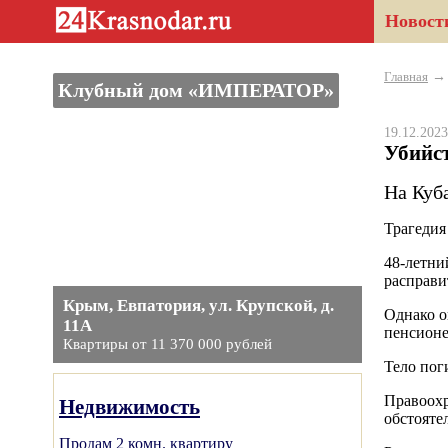
Новост
Главная
Клубный дом «ИМПЕРАТОР»
19.12.20
Убийс
На Куб
Трагедия
48-летни
расправи
Крым, Евпатория, ул. Крупской, д.
Однако о
11А
пенсионе
Квартиры от 11 370 000 рублей
Тело пог
Правоохр
Недвижимость
обстояте
Продам 2 комн. квартиру