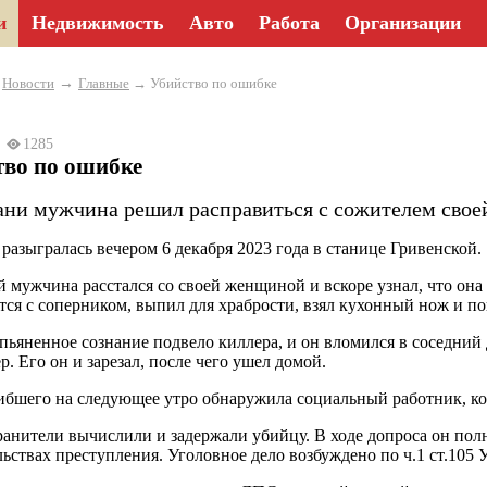
и
Недвижимость
Авто
Работа
Организации
→
→
Новости
Главные
→ Убийство по ошибке
23
1285
тво по ошибке
ани мужчина решил расправиться с сожителем свое
 разыгралась вечером 6 декабря 2023 года в станице Гривенской.
й мужчина расстался со своей женщиной и вскоре узнал, что он
тся с соперником, выпил для храбрости, взял кухонный нож и по
пьяненное сознание подвело киллера, и он вломился в соседний
р. Его он и зарезал, после чего ушел домой.
ибшего на следующее утро обнаружила социальный работник, ко
анители вычислили и задержали убийцу. В ходе допроса он полн
льствах преступления. Уголовное дело возбуждено по ч.1 ст.105