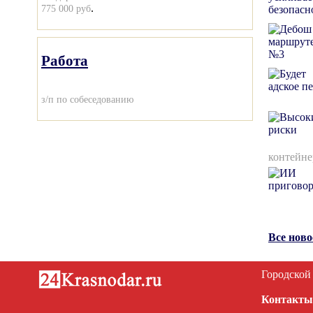
.
775 000 руб
Работа
з/п по собеседованию
контейне
Все нов
Городской
Контакты