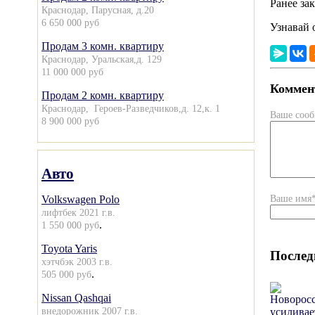
Ранее за
Краснодар, Парусная, д.20
6 650 000 руб
Узнавай 
Продам 3 комн. квартиру
Краснодар, Уральская,д. 129
11 000 000 руб
Коммент
Продам 2 комн. квартиру
Краснодар, Героев-Разведчиков,д. 12,к. 1
Ваше соо
8 900 000 руб
Авто
Ваше имя
Volkswagen Polo
лифтбек 2021 г.в.
.
1 550 000 руб
Toyota Yaris
Послед
хэтчбэк 2003 г.в.
.
505 000 руб
Nissan Qashqai
внедорожник 2007 г.в.