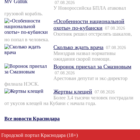
07.08.2026
У Новороссийска БПЛА атаковал
грузовой корабль.
«Особенности национальной
охоты» по-кубански
07.08.2026
Охотник решил отстрелять шакалов,
но попал в человека.
Сколько ждать врача
07.08.2026
Минздрав назвал нормативы
ожидания скорой помощи.
Воронок приехал за Смазновым
07.08.2026
Арестован депутат и экс-директор
филиала НЭСК.
Жертвы клещей
07.08.2026
Более 3,4 тысячи человек пострадали
от укусов клещей на Кубани с начала года.
Все новости Краснодара
Городской портал Краснодара (18+)