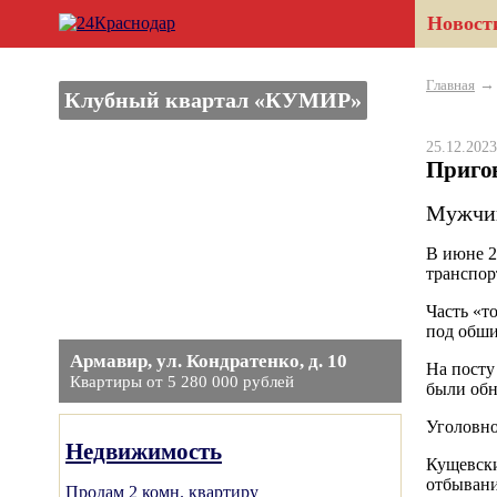
Новост
Главная
Клубный квартал «КУМИР»
25.12.20
Приго
Мужчин
В июне 2
транспор
Часть «т
под обши
Армавир, ул. Кондратенко, д. 10
На посту
Квартиры от 5 280 000 рублей
были обн
Уголовно
Недвижимость
Кущевски
отбывани
Продам 2 комн. квартиру