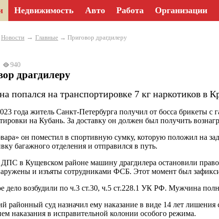
и
Недвижимость
Авто
Работа
Организации
→
→
Новости
Главные
→ Приговор драгдилеру
23
940
вор драгдилеру
а попался на транспортировке 7 кг наркотиков в К
023 года житель Санкт-Петербурга получил от босса брикеты с
тировки на Кубань. За доставку он должен был получить вознагр
овара» он поместил в спортивную сумку, которую положил на зад
вку багажного отделения и отправился в путь.
 ДПС в Кущевском районе машину драгдилера остановили право
аружены и изъяты сотрудниками ФСБ. Этот момент был зафикс
е дело возбудили по ч.3 ст.30, ч.5 ст.228.1 УК РФ. Мужчина пол
й районный суд назначил ему наказание в виде 14 лет лишения с
ем наказания в исправительной колонии особого режима.