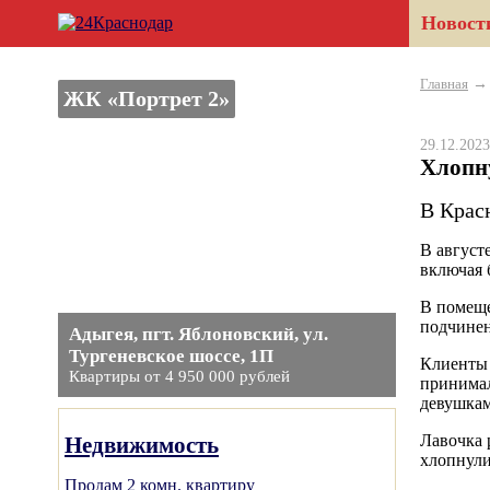
Новост
Главная
ЖК «Портрет 2»
29.12.20
Хлопну
В Крас
В август
включая 
В помеще
подчинен
Адыгея, пгт. Яблоновский, ул.
Тургеневское шоссе, 1П
Клиенты 
Квартиры от 4 950 000 рублей
принимал
девушкам
Лавочка 
Недвижимость
хлопнули
Продам 2 комн. квартиру