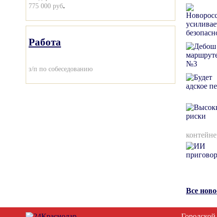
.
775 000 руб
Работа
з/п по собеседованию
контейне
Все нов
Городской