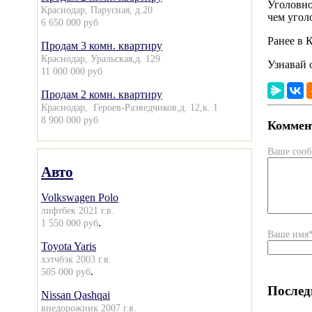
Уголовное
Краснодар, Парусная, д.20
чем угол
6 650 000 руб
Ранее в 
Продам 3 комн. квартиру
Краснодар, Уральская,д. 129
Узнавай 
11 000 000 руб
Продам 2 комн. квартиру
Краснодар, Героев-Разведчиков,д. 12,к. 1
8 900 000 руб
Коммент
Ваше соо
Авто
Volkswagen Polo
лифтбек 2021 г.в.
.
1 550 000 руб
Ваше имя
Toyota Yaris
хэтчбэк 2003 г.в.
.
505 000 руб
Послед
Nissan Qashqai
внедорожник 2007 г.в.