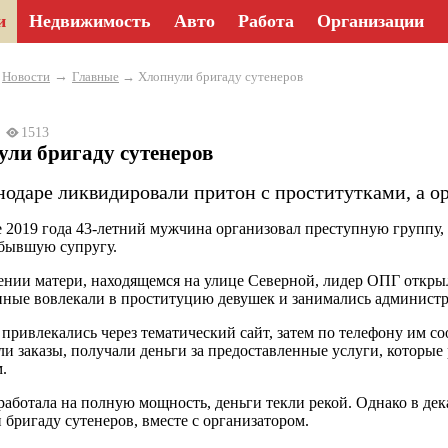
и
Недвижимость
Авто
Работа
Организации
→
→
Новости
Главные
→ Хлопнули бригаду сутенеров
23
1513
ли бригаду сутенеров
нодаре ликвидировали притон с проститутками, а ор
е 2019 года 43-летний мужчина организовал преступную группу, в 
бывшую супругу.
нии матери, находящемся на улице Северной, лидер ОПГ открыл
ные вовлекали в проституцию девушек и занимались администр
привлекались через тематический сайт, затем по телефону им с
и заказы, получали деньги за предоставленные услуги, которые 
.
работала на полную мощность, деньги текли рекой. Однако в дек
 бригаду сутенеров, вместе с организатором.