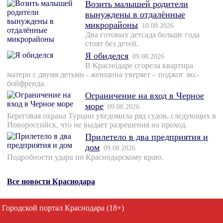
Возить малышей родители
вынуждены в отдалённые
микрорайоны
10.08.2026
Два готовых детсада больше года
стоят без детей.
Я обиделся
09.08.2026
В Краснодаре сгорела квартира
матери с двумя детьми - женщина уверяет – поджог экс-
бойфренда.
Ограничение на вход в Черное
море
09.08.2026
Береговая охрана Турции уведомила ряд судов, следующих в
Новороссийск, что не выдает разрешения на проход.
Прилетело в два предприятия и
дом
09.08.2026
Подробности удара по Краснодарскому краю.
Все новости Краснодара
Городской портал Краснодара (18+)