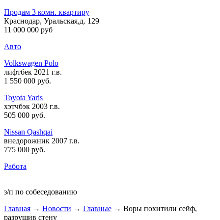
Продам 3 комн. квартиру
Краснодар, Уральская,д. 129
11 000 000 руб
Авто
Volkswagen Polo
лифтбек 2021 г.в.
1 550 000 руб
.
Toyota Yaris
хэтчбэк 2003 г.в.
505 000 руб
.
Nissan Qashqai
внедорожник 2007 г.в.
775 000 руб
.
Работа
з/п по собеседованию
Главная
→
Новости
→
Главные
→ Воры похитили сейф,
разрушив стену