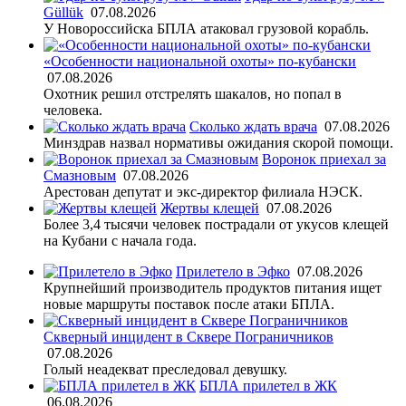
Güllük
07.08.2026
У Новороссийска БПЛА атаковал грузовой корабль.
«Особенности национальной охоты» по-кубански
07.08.2026
Охотник решил отстрелять шакалов, но попал в
человека.
Сколько ждать врача
07.08.2026
Минздрав назвал нормативы ожидания скорой помощи.
Воронок приехал за
Смазновым
07.08.2026
Арестован депутат и экс-директор филиала НЭСК.
Жертвы клещей
07.08.2026
Более 3,4 тысячи человек пострадали от укусов клещей
на Кубани с начала года.
Прилетело в Эфко
07.08.2026
Крупнейший производитель продуктов питания ищет
новые маршруты поставок после атаки БПЛА.
Скверный инцидент в Сквере Пограничников
07.08.2026
Голый неадекват преследовал девушку.
БПЛА прилетел в ЖК
06.08.2026