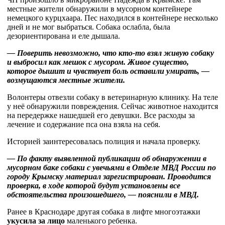
местные жители обнаружили в мусорном контейнере
немецкого курцхаара. Пес находился в контейнере несколько
дней и не мог выбраться. Собака ослабла, была
дезориентирована и еле дышала.
— Поверить невозможно, что кто-то взял живую собаку
и выбросил как мешок с мусором. Живое существо,
которое дышит и чувствует боль оставили умирать, —
возмущаются местные жители.
Волонтеры отвезли собаку в ветеринарную клинику. На теле
у неё обнаружили повреждения. Сейчас животное находится
на передержке нашедшей его девушки. Все расходы за
лечение и содержание пса она взяла на себя.
Историей заинтересовалась полиция и начала проверку.
— По факту выявленной публикации об обнаружении в
мусорном баке собаки с увечьями в Отделе МВД России по
городу Крымску материал зарегистрирован. Проводится
проверка, в ходе которой будут установлены все
обстоятельства произошедшего, — пояснили в МВД.
Ранее в Краснодаре другая собака в лифте многоэтажки
укусила за лицо
маленького ребенка.