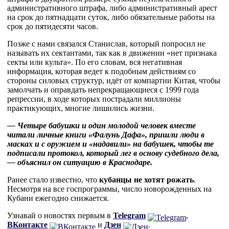
административного штрафа, либо административный арест
на срок до пятнадцати суток, либо обязательные работы на
срок до пятидесяти часов.
Позже с нами связался Станислав, который попросил не
называть их сектантами, так как в движении «нет признака
секты или культа». По его словам, вся негативная
информация, которая ведет к подобным действиям со
стороны силовых структур, идёт от компартии Китая, чтобы
замолчать и оправдать непрекращающиеся с 1999 года
репрессии, в ходе которых пострадали миллионы
практикующих, многие лишились жизни.
— Четыре бабушки и один молодой человек вместе
читали личные книги «Фалунь Дафа», пришли люди в
масках и с оружием и «надавили» на бабушек, чтобы те
подписали протокол, который лег в основу судебного дела,
— объяснил он ситуацию в Краснодаре.
Ранее стало известно, что
кубанцы не хотят рожать
.
Несмотря на все госпрограммы, число новорожденных на
Кубани ежегодно снижается.
Узнавай о новостях первым в
Telegram
,
ВКонтакте
и
Дзен
.