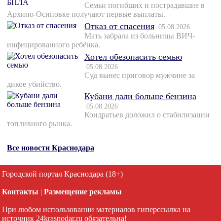
Семьи погибших и пострадавшие в
Архипо-Осиповке получают первые выплаты.
Отказ от спасения
05.08.2026
Мать забрала из больницы ВИЧ-
инфицированного ребёнка.
Хотел обезопасить семью
05.08.2026
Суд вынес приговор мужчине за
дикое убийство.
Кубани дали больше бензина
05.08.2026
Кондратьев доложил о стабилизации
топливного рынка.
Все новости Краснодара
Городской портал Краснодара (18+)
Контакты
|
Размещение рекламы
При любом использовании материалов гиперссылка на
источник 24krasnodar.ru обязательна!