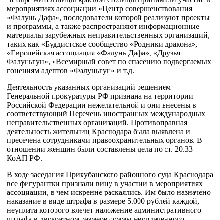
мероприятиях ассоциации «Центр совершенствования
«Фалунь Дафа», последователи которой реализуют проекты
и программы, а также распространяют информационные
материалы зарубежных неправительственных организаций,
таких как «Буддистское сообщество «Родники дракона»,
«Eвpoпейская ассоциация «Фалунь Дафа», «Друзья
Фалуньгун», «Всемирный совет по спасению подвергаемых
гонениям адептов «Фалуньгун» и т.д.
Деятельность указанных организаций решением
Генеральной прокуратуры РФ признана на территории
Российской Федерации нежелательной и они внесены в
соответствующий Перечень иностранных международных
неправительственных организаций. Противоправная
деятельность жительниц Краснодара была выявлена и
пресечена сотрудниками правоохранительных органов. В
отношении женщин были составлены дела по ст. 20.33
КоАП РФ.
В ходе заседания Прикубанского районного суда Краснодара
все фигурантки признали вину в участии в мероприятиях
ассоциации, в чем искренне раскаялись. Им было назначено
наказание в виде штрафа в размере 5.000 рублей каждой,
неуплата которого влечет наложение административного
штрафа в двукратном размере суммы неуплаченного