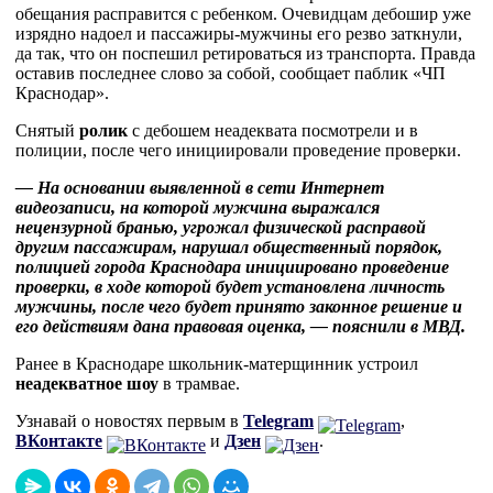
обещания расправится с ребенком. Очевидцам дебошир уже
изрядно надоел и пассажиры-мужчины его резво заткнули,
да так, что он поспешил ретироваться из транспорта. Правда
оставив последнее слово за собой, сообщает паблик «ЧП
Краснодар».
Снятый
ролик
с дебошем неадеквата посмотрели и в
полиции, после чего инициировали проведение проверки.
— На основании выявленной в сети Интернет
видеозаписи, на которой мужчина выражался
нецензурной бранью, угрожал физической расправой
другим пассажирам, нарушал общественный порядок,
полицией города Краснодара инициировано проведение
проверки, в ходе которой будет установлена личность
мужчины, после чего будет принято законное решение и
его действиям дана правовая оценка, — пояснили в МВД.
Ранее в Краснодаре школьник-матерщинник устроил
неадекватное шоу
в трамвае.
Узнавай о новостях первым в
Telegram
,
ВКонтакте
и
Дзен
.